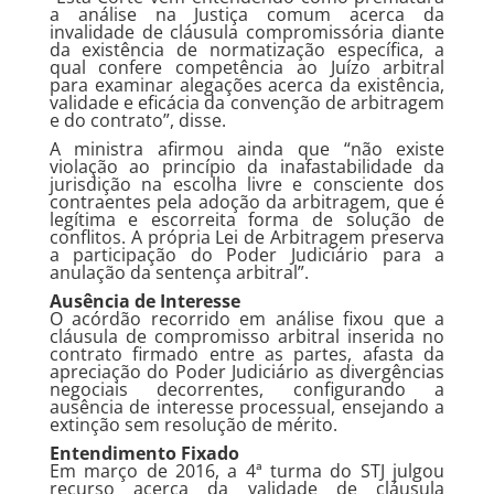
a análise na Justiça comum acerca da
invalidade de cláusula compromissória diante
da existência de normatização específica, a
qual confere competência ao Juízo arbitral
para examinar alegações acerca da existência,
validade e eficácia da convenção de arbitragem
e do contrato”, disse.
A ministra afirmou ainda que “não existe
violação ao princípio da inafastabilidade da
jurisdição na escolha livre e consciente dos
contraentes pela adoção da arbitragem, que é
legítima e escorreita forma de solução de
conflitos. A própria Lei de Arbitragem preserva
a participação do Poder Judiciário para a
anulação da sentença arbitral”.
Ausência de Interesse
O acórdão recorrido em análise fixou que a
cláusula de compromisso arbitral inserida no
contrato firmado entre as partes, afasta da
apreciação do Poder Judiciário as divergências
negociais decorrentes, configurando a
ausência de interesse processual, ensejando a
extinção sem resolução de mérito.
Entendimento Fixado
Em março de 2016, a 4ª turma do STJ julgou
recurso acerca da validade de cláusula