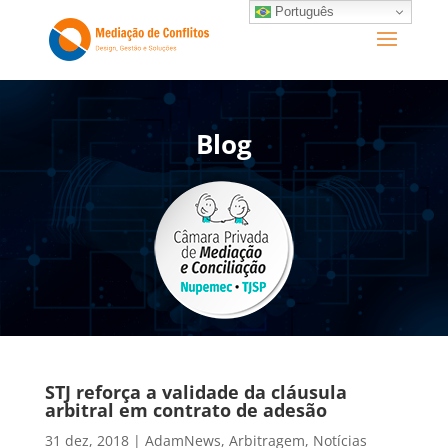
Português
Blog
STJ reforça a validade da cláusula
arbitral em contrato de adesão
31 dez, 2018
|
AdamNews
,
Arbitragem
,
Notícias