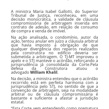
A ministra Maria Isabel Gallotti, do Superior
Tribunal de Justiça, reconheceu, em uma
decisão monocrática, a validade de cláusula
compromissória de arbitragem inserida em
contrato de adesão, em relação de consumo
de compra e venda de imóvel.
Na ação analisada, o condomínio, autor da
ação, tentou anular em juízo a cláusula arbitral
que havia imposto a obrigação de que
qualquer divergência dos reparos realizados
pela construtora no edifício deveria ser
submetida a arbitragem. O TJ-MT improveu o
apelo e o STJ manteve o acórdão, reforçando a
jurisprudência já consolidada da Corte.Pela
defesa da Construtora atuou o
advogado
William Khalil
.
Na decisão, a ministra entendeu que o acórdão
recorrido está em perfeita harmonia com a
jurisprudência pelo STJ, no sentido de que a
convenção de arbitragem, seja na modalidade
arbitral ou de cláusula compromissária é
bastante e suficiente a afastar a jurisdição
estatal.
“Esta Corte vem entendendo como prematura