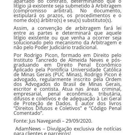
apartado do contrato, determinando que o
litígio já existente seja submetido à Arbitragem
(compromisso arbitral). No documento,
estipulará os prazos, os procedimentos e o
nome do(s) árbitro(s) e seu(s) substituto(s).
Assim, a convenção de arbitragem fará lei
entre as partes e determinará que aquele
litígio existente ou que venha a ocorrer seja
solucionado pelo mecanismo da Arbitragem e
não pelo Poder Judiciário tradicional.
Por Rodrigo Picon, formado em Direito pelo
Instituto Tancredo de Almeida Neves e pós-
graduando em Direito Penal Econômico
Aplicado pela Pontifícia Universidade Católica
de Minas Gerais (PUC Minas), Rodrigo Picon é
advogado, regularmente inscrito pela Ordem
dos Advogados do Brasil de Minas Gerais,
escritor e contista. Atua nas áreas criminal,
empresarial, penal econômica, tributária,
difusos e coletivos e de adequação à Lei Geral
de Proteção de Dados. É autor dos livros
“Direitos Difusos e Coletivos” e “Código Penal
Comentado”.
Fonte: Jus Navegandi – 29/09/2020.
AdamNews
– Divulgação exclusiva de notícias
para clientes e parceiros!