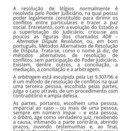
A resolução de litígios normalmente é
resolvida pelo Poder Judiciário, na qual possui
poder legalmente constituído para dirimir os
conflitos entre particulares e trazer a paz
social. Entretanto, com a evolução do Estado e
a superlotação do Judiciário, criou-se aos
poucos as figuras dos chamados
ADR
–
Alternative Dispute Resolution
, ou, em bom
português, Métodos Alternativos de Resolução
de Disputa. Trata-se, como o nome já diz, de
métodos alternativos de resolução de
conflitos, sem participação do Poder Judiciário.
Existem, dentre outros, a conciliação, a
mediação, a conciliação e a arbitragem.
A
arbitragem
está esculpida pela Lei 9.307/96 e
é um método de resolução de conflitos na qual
uma terceira pessoa, escolhida pelas partes,
julga o caso através de um procedimento com
contraditório e ampla defesa.
As partes, portanto, escolhem uma pessoa,
imparcial ao caso – ou mais de uma pessoa,
sempre em número ímpar – e esta pessoa,
o
árbitro
, age como verdadeiro juiz, recebendo
a causa, intimando a parte contrária, abrindo
prazos, ouvindo testemunhas e, ao final,