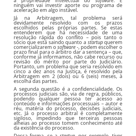
a propriedade intelectual do
software
. E
ninguém vai investir aporte ou programa de
aceleração em algo instável.
Já na Arbitragem, tal problema será
devidamente resolvido com os prazos
escolhidos pelas próprias partes. Se estas
entenderem que há necessidade de uma
resolução rápida do conflito – pois tanto o
sócio que está saindo quanto a
startup
querem
comercializarem o
software
-, podem escolher o
prazo final para o árbitro dar a sentença – que,
conforme já informamos, não cabe recurso ou
revisão do mérito por parte do Judiciário.
Portanto, um problema que seria resolvido em
cinco a dez anos na Justiça, é resolvido pela
Arbitragem em 2 (dois) ou 6 (seis) meses, à
escolha das partes.
A segunda questão é a confidencialidade. Os
processos judiciais são, via de regra, públicos,
podendo qualquer pessoa ter acesso ao
conteúdo e informações processuais – autor e
réu, matéria do processo, decisões judiciais,
etc. Já o processo arbitral é completamente
sigiloso, impedindo que terceiras pessoas
alheias ao processo tomem conhecimento até
da existência do processo.
Dessa forma, se a
startup
, por exemplo, tiver