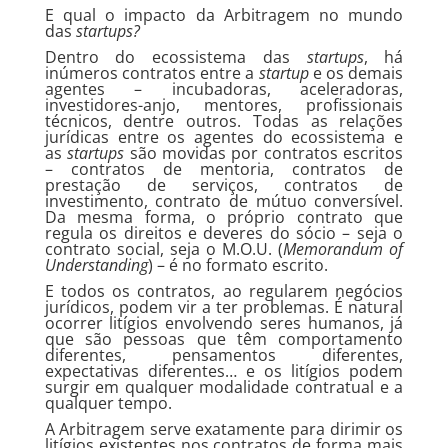
E qual o impacto da Arbitragem no mundo
das
startups?
Dentro do ecossistema das
startups
, há
inúmeros contratos entre a
startup
e os demais
agentes – incubadoras, aceleradoras,
investidores-anjo, mentores, profissionais
técnicos, dentre outros. Todas as relações
jurídicas entre os agentes do ecossistema e
as
startups
são movidas por contratos escritos
– contratos de mentoria, contratos de
prestação de serviços, contratos de
investimento, contrato de mútuo conversível.
Da mesma forma, o próprio contrato que
regula os direitos e deveres do sócio – seja o
contrato social, seja o M.O.U. (
Memorandum of
Understanding
) – é no formato escrito.
E todos os contratos, ao regularem negócios
jurídicos, podem vir a ter problemas. É natural
ocorrer litígios envolvendo seres humanos, já
que são pessoas que têm comportamento
diferentes, pensamentos diferentes,
expectativas diferentes… e os litígios podem
surgir em qualquer modalidade contratual e a
qualquer tempo.
A Arbitragem serve exatamente para dirimir os
litígios existentes nos contratos de forma mais