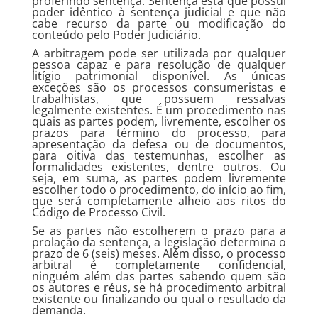
proferindo sentença. Sentença esta que possui
poder idêntico à sentença judicial e que não
cabe recurso da parte ou modificação do
conteúdo pelo Poder Judiciário.
A arbitragem pode ser utilizada por qualquer
pessoa capaz e para resolução de qualquer
litígio patrimonial disponível. As únicas
exceções são os processos consumeristas e
trabalhistas, que possuem ressalvas
legalmente existentes. É um procedimento nas
quais as partes podem, livremente, escolher os
prazos para término do processo, para
apresentação da defesa ou de documentos,
para oitiva das testemunhas, escolher as
formalidades existentes, dentre outros. Ou
seja, em suma, as partes podem livremente
escolher todo o procedimento, do início ao fim,
que será completamente alheio aos ritos do
Código de Processo Civil.
Se as partes não escolherem o prazo para a
prolação da sentença, a legislação determina o
prazo de 6 (seis) meses. Além disso, o processo
arbitral é completamente confidencial,
ninguém além das partes sabendo quem são
os autores e réus, se há procedimento arbitral
existente ou finalizando ou qual o resultado da
demanda.