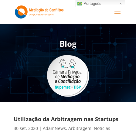
Português
Blog
Utilização da Arbitragem nas Startups
30 set, 2020
|
AdamNews
,
Arbitragem
,
Notícias