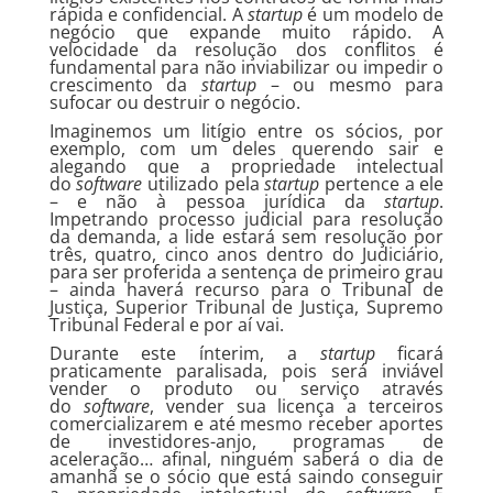
rápida e confidencial. A
startup
é um modelo de
negócio que expande muito rápido. A
velocidade da resolução dos conflitos é
fundamental para não inviabilizar ou impedir o
crescimento da
startup
– ou mesmo para
sufocar ou destruir o negócio.
Imaginemos um litígio entre os sócios, por
exemplo, com um deles querendo sair e
alegando que a propriedade intelectual
do
software
utilizado pela
startup
pertence a ele
– e não à pessoa jurídica da
startup
.
Impetrando processo judicial para resolução
da demanda, a lide estará sem resolução por
três, quatro, cinco anos dentro do Judiciário,
para ser proferida a sentença de primeiro grau
– ainda haverá recurso para o Tribunal de
Justiça, Superior Tribunal de Justiça, Supremo
Tribunal Federal e por aí vai.
Durante este ínterim, a
startup
ficará
praticamente paralisada, pois será inviável
vender o produto ou serviço através
do
software
, vender sua licença a terceiros
comercializarem e até mesmo receber aportes
de investidores-anjo, programas de
aceleração… afinal, ninguém saberá o dia de
amanhã se o sócio que está saindo conseguir