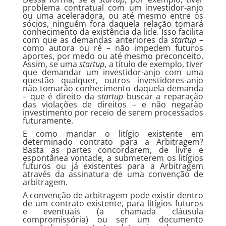
problema contratual com um investidor-anjo
ou uma aceleradora, ou até mesmo entre os
sócios, ninguém fora daquela relação tomará
conhecimento da existência da lide. Isso facilita
com que as demandas anteriores da
startup
–
como autora ou ré – não impedem futuros
aportes, por medo ou até mesmo preconceito.
Assim, se uma
startup
, a título de exemplo, tiver
que demandar um investidor-anjo com uma
questão qualquer, outros investidores-anjo
não tomarão conhecimento daquela demanda
– que é direito da
startup
buscar a reparação
das violações de direitos – e não negarão
investimento por receio de serem processados
futuramente.
E como mandar o litígio existente em
determinado contrato para a Arbitragem?
Basta as partes concordarem, de livre e
espontânea vontade, a submeterem os litígios
futuros ou já existentes para a Arbitragem
através da assinatura de uma convenção de
arbitragem.
A convenção de arbitragem pode existir dentro
de um contrato existente, para litígios futuros
e eventuais (a chamada cláusula
compromissória) ou ser um documento