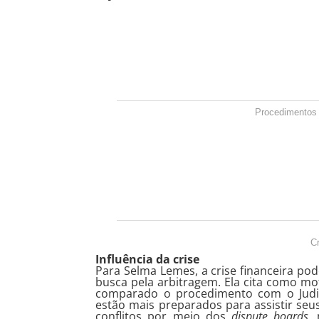
Procedimentos
Cr
Influência da crise
Para Selma Lemes, a crise financeira po
busca pela arbitragem. Ela cita como mo
comparado o procedimento com o Judi
estão mais preparados para assistir seu
conflitos por meio dos
dispute boards
,