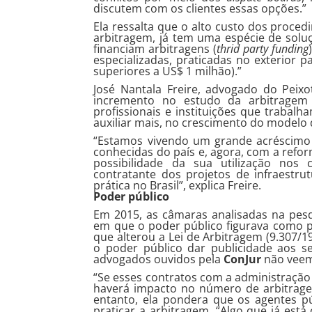
discutem com os clientes essas opções.”
Ela ressalta que o alto custo dos proce
arbitragem, já tem uma espécie de soluçã
financiam arbitragens (
thrid party funding
especializadas, praticadas no exterior 
superiores a US$ 1 milhão).”
José Nantala Freire, advogado do Peixo
incremento no estudo da arbitragem 
profissionais e instituições que trabal
auxiliar mais, no crescimento do modelo d
“Estamos vivendo um grande acréscimo 
conhecidas do país e, agora, com a refo
possibilidade da sua utilização nos
contratante dos projetos de infraestru
prática no Brasil”, explica Freire.
Poder público
Em 2015, as câmaras analisadas na pes
em que o poder público figurava como pa
que alterou a Lei de Arbitragem (9.307/
o poder público dar publicidade aos s
advogados ouvidos pela
ConJur
não veem
“Se esses contratos com a administração
haverá impacto no número de arbitrage
entanto, ela pondera que os agentes p
praticar a arbitragem. “Algo que já está