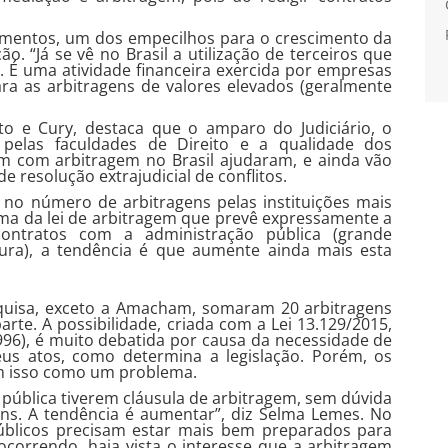
dimentos, um dos empecilhos para o crescimento da
o. “Já se vê no Brasil a utilização de terceiros que
). É uma atividade financeira exercida por empresas
para as arbitragens de valores elevados (geralmente
to e Cury, destaca que o amparo do Judiciário, o
pelas faculdades de Direito e a qualidade dos
ham com arbitragem no Brasil ajudaram, e ainda vão
e resolução extrajudicial de conflitos.
no número de arbitragens pelas instituições mais
rma da lei de arbitragem que prevê expressamente a
 contratos com a administração pública (grande
tura), a tendência é que aumente ainda mais esta
quisa, exceto a Amacham, somaram 20 arbitragens
rte. A possibilidade, criada com a Lei 13.129/2015,
1996), é muito debatida por causa da necessidade de
eus atos, como determina a legislação. Porém, os
 isso como um problema.
 pública tiverem cláusula de arbitragem, sem dúvida
ns. A tendência é aumentar”, diz Selma Lemes. No
úblicos precisam estar mais bem preparados para
 ocorrendo, haja vista o interesse que a arbitragem