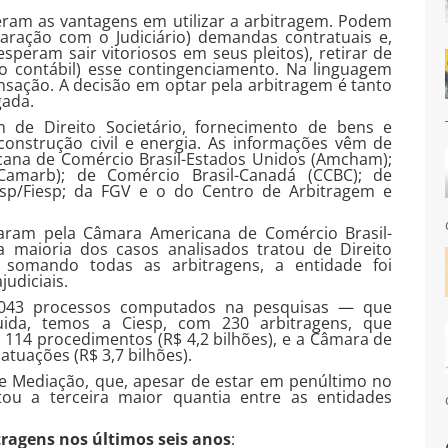
ram as vantagens em utilizar a arbitragem. Podem
ração com o Judiciário) demandas contratuais e,
esperam sair vitoriosos em seus pleitos), retirar de
o contábil) esse contingenciamento. Na linguagem
sação. A decisão em optar pela arbitragem é tanto
gada.
m de Direito Societário, fornecimento de bens e
e construção civil e energia. As informações vêm de
cana de Comércio Brasil-Estados Unidos (Amcham);
(Camarb); de Comércio Brasil-Canadá (CCBC); de
esp/Fiesp; da FGV e o do Centro de Arbitragem e
aram pela Câmara Americana de Comércio Brasil-
 maioria dos casos analisados tratou de Direito
, somando todas as arbitragens, a entidade foi
udiciais.
.043 processos computados na pesquisas — que
ida, temos a Ciesp, com 230 arbitragens, que
ez 114 procedimentos (R$ 4,2 bilhões), e a Câmara de
atuações (R$ 3,7 bilhões).
e Mediação, que, apesar de estar em penúltimo no
ou a terceira maior quantia entre as entidades
ragens nos últimos seis anos
: