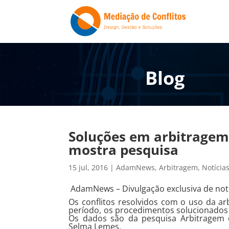
Blog
Soluções em arbitragem
mostra pesquisa
15 jul, 2016
|
AdamNews
,
Arbitragem
,
Notícia
AdamNews
– Divulgação exclusiva de notí
Os conflitos resolvidos com o uso da a
período, os procedimentos solucionados 
Os dados são da pesquisa Arbitragem
Selma Lemes.