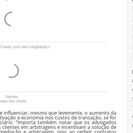
Create your own infographics
Valores
eate line charts
de influenciar, mesmo que levemente, o aumento da
tivação a economia nos custos de transação, se for
ciário. “Importa também notar que os advogados
s clientes em arbitragens e incentivam a solução de
 mediação e arbitragem, pois ao redigir contratos