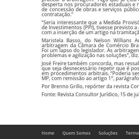
desperta nos procuradores estaduais e n
de concessão de obras e serviços públic
contratação.”
“Seria interessante que a Medida Provis
de Investimentos (PPI), tivesse previsto 
com a inserção de um artigo na tramitaç
Maristela Basso, do Nelson Willians 
arbitragem da Câmara de Comércio Brasi
Foi um lapso do legislador. As arbitrag
problemas e agilização nas soluções”, diz
José Freire também concorda, mas ressal
que seja desnecessário repetir que é pos
em procedimentos arbitrais. “Poderia ser
MP, com remissão ao artigo 1°, parágrafos
Por Brenno Grillo, repórter da revista Con
Fonte: Revista Consultor Jurídico, 15 de j
Home
Quem Somos
Soluções
Termo