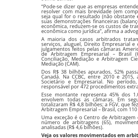
“Pode-se dizer que as empresas entende
resolver com mais brevidade (em compa
seja qual for o resultado (não obstante 
suas demonstrações financeiras (balanç
econômica, reduzem-se os custos de tran
econômica como jurídica”, afirma a advo
A maioria dos casos arbitrados trata
serviços, aluguel, Direito Empresarial 
julgamentos feitos pelas câmaras Ameri
de Arbitragem Empresarial – Brasil 
Conciliação, Mediação e Arbitragem Ci
Mediação (CAM).
Dos R$ 38 bilhões apurados, 52% pass
Canadá. Na CCBC, entre 2010 e 2015, a
Societário e Empresarial. No período
responsável por 472 procedimentos extraj
Esse montante representa 45% dos 1
envolvem todas as câmaras. Em segu
totalizaram R$ 4,8 bilhões; a FGV, que f
Arbitragem Empresarial – Brasil, com 110 
Uma exceção é o Centro de Arbitragem 
número de arbitragens (65), moviment
analisadas (R$ 4,6 bilhões).
Veja os valores movimentados em arbit