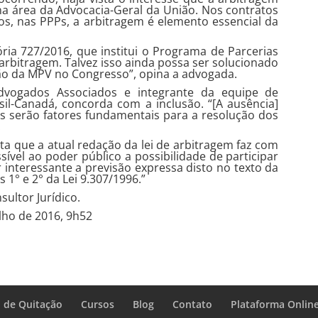
a área da Advocacia-Geral da União. Nos contratos
os, nas PPPs, a arbitragem é elemento essencial da
ória 727/2016, que institui o Programa de Parcerias
a arbitragem. Talvez isso ainda possa ser solucionado
ão da MPV no Congresso”, opina a advogada.
Advogados Associados e integrante da equipe de
l-Canadá, concorda com a inclusão. “[A ausência]
ens serão fatores fundamentais para a resolução dos
.
ta que a atual redação da lei de arbitragem faz com
sível ao poder público a possibilidade de participar
 interessante a previsão expressa disto no texto da
 1° e 2° da Lei 9.307/1996.”
sultor Jurídico.
ulho de 2016, 9h52
 de Quitação
Cursos
Blog
Contato
Plataforma Onlin