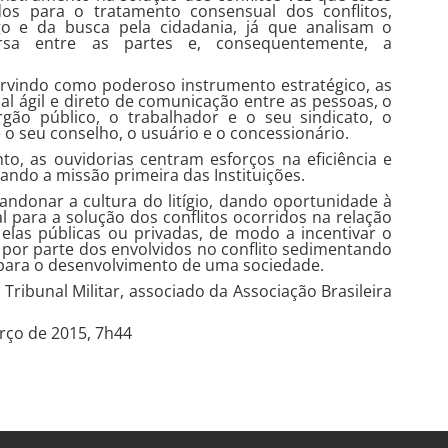
dos para o tratamento consensual dos conflitos,
go e da busca pela cidadania, já que analisam o
ersa entre as partes e, consequentemente, a
ervindo como poderoso instrumento estratégico, as
l ágil e direto de comunicação entre as pessoas, o
gão público, o trabalhador e o seu sindicato, o
e o seu conselho, o usuário e o concessionário.
o, as ouvidorias centram esforços na eficiência e
ando a missão primeira das Instituições.
andonar a cultura do litígio, dando oportunidade à
l para a solução dos conflitos ocorridos na relação
elas públicas ou privadas, de modo a incentivar o
por parte dos envolvidos no conflito sedimentando
s para o desenvolvimento de uma sociedade.
 Tribunal Militar, associado da Associação Brasileira
arço de 2015, 7h44