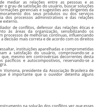
 de mediar as relações entre as pessoas e as
r o grau de satisfação do usuário, buscar soluções
nformações gerenciais e sugestões aos dirigentes da
imoramento dos seus produtos ou dos serviços
ia dos processos administrativos e das relações
e externo.
ador de conflitos, defensor das relações éticas e
nto às áreas da organização, sensibilizando os
 processos de melhorias contínuas, influenciando
 a decisão mais correta e de acordo com os direitos
essaltar, instituições aparelhadas e comprometidas
nam a satisfação do usuário, comprovando-se a
a que, mesmo em controvérsias decorrentes desta
s pacíficos e autocompositivos, reservando-se a
gra.
n Vismona, presidente da Associação Brasileira de
ue é importante que o ouvidor detenha alguns
 instrumento na solução dos conflitos vez que esses