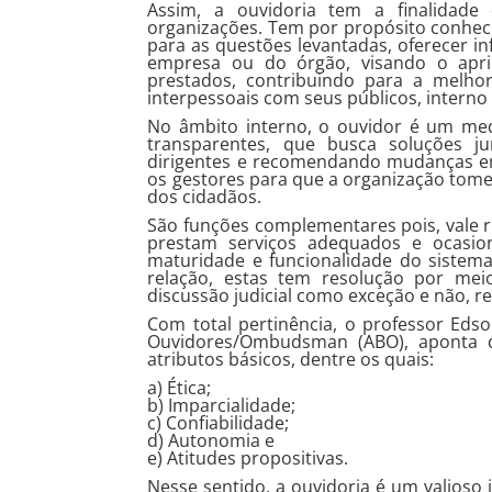
Assim, a ouvidoria tem a finalidade
organizações. Tem por propósito conhece
para as questões levantadas, oferecer i
empresa ou do órgão, visando o apr
prestados, contribuindo para a melhor
interpessoais com seus públicos, interno 
No âmbito interno, o ouvidor é um medi
transparentes, que busca soluções ju
dirigentes e recomendando mudanças em
os gestores para que a organização tome
dos cidadãos.
São funções complementares pois, vale r
prestam serviços adequados e ocasio
maturidade e funcionalidade do sistem
relação, estas tem resolução por meio
discussão judicial como exceção e não, re
Com total pertinência, o professor Edso
Ouvidores/Ombudsman (ABO), aponta q
atributos básicos, dentre os quais:
a) Ética;
b) Imparcialidade;
c) Confiabilidade;
d) Autonomia e
e) Atitudes propositivas.
Nesse sentido, a ouvidoria é um valioso