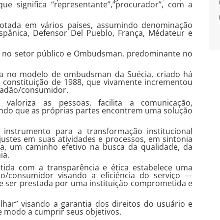
ue significa “representante”,“procurador”, com a
adotada em vários países, assumindo denominação
spânica, Defensor Del Pueblo, França, Médateur e
 no setor público e Ombudsman, predominante no
rada no modelo de ombudsman da Suécia, criado há
a constituição de 1988, que vivamente incrementou
idadão/consumidor.
aloriza as pessoas, facilita a comunicação,
jando que as próprias partes encontrem uma solução
instrumento para a transformação institucional
stes em suas atividades e processos, em sintonia
a, um caminho efetivo na busca da qualidade, da
ia.
tida com a transparência e ética estabelece uma
ão/consumidor visando a eficiência do serviço —
e ser prestada por uma instituição comprometida e
har” visando a garantia dos direitos do usuário e
de modo a cumprir seus objetivos.