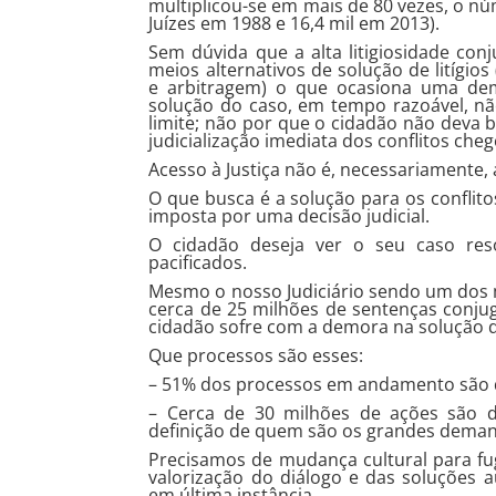
multiplicou-se em mais de 80 vezes, o nú
Juízes em 1988 e 16,4 mil em 2013).
Sem dúvida que a alta litigiosidade con
meios alternativos de solução de litígio
e arbitragem) o que ocasiona uma dem
solução do caso, em tempo razoável, não
limite; não por que o cidadão não deva 
judicialização imediata dos conflitos che
Acesso à Justiça não é, necessariamente, 
O que busca é a solução para os conflit
imposta por uma decisão judicial.
O cidadão deseja ver o seu caso reso
pacificados.
Mesmo o nosso Judiciário sendo um dos 
cerca de 25 milhões de sentenças conju
cidadão sofre com a demora na solução 
Que processos são esses:
– 51% dos processos em andamento são 
– Cerca de 30 milhões de ações são 
definição de quem são os grandes dema
Precisamos de mudança cultural para fug
valorização do diálogo e das soluções a
em última instância.