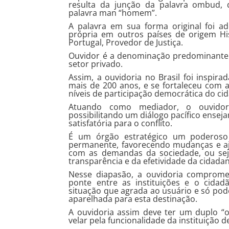
resulta da junção da palavra ombud, q
palavra man “homem”.
A palavra em sua forma original foi 
própria em outros países de origem Hi
Portugal, Provedor de Justiça.
Ouvidor é a denominação predominante
setor privado.
Assim, a ouvidoria no Brasil foi inspi
mais de 200 anos, e se fortaleceu com 
níveis de participação democrática do c
Atuando como mediador, o ouvidor v
possibilitando um diálogo pacífico ense
satisfatória para o conflito.
É um órgão estratégico um poderoso 
permanente, favorecendo mudanças e aju
com as demandas da sociedade, ou sej
transparência e da efetividade da cidadan
Nesse diapasão, a ouvidoria comprome
ponte entre as instituições e o cidad
situação que agrada ao usuário e só pod
aparelhada para esta destinação.
A ouvidoria assim deve ter um duplo “ol
velar pela funcionalidade da instituição 