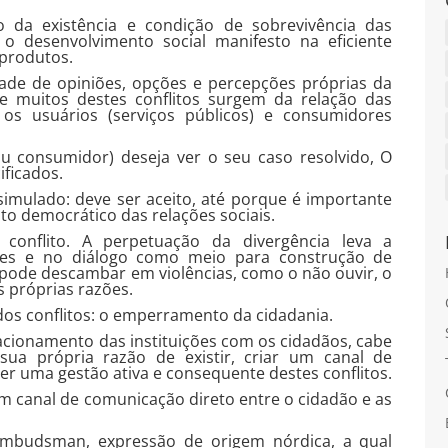
 da existência e condição de sobrevivência das
 o desenvolvimento social manifesto na eficiente
 produtos.
dade de opiniões, opções e percepções próprias da
e muitos destes conflitos surgem da relação das
 os usuários (serviços públicos) e consumidores
ou consumidor) deseja ver o seu caso resolvido, O
ificados.
simulado: deve ser aceito, até porque é importante
o democrático das relações sociais.
conflito. A perpetuação da divergência leva a
ções e no diálogo como meio para construção de
ue pode descambar em violências, como o não ouvir, o
s próprias razões.
os conflitos: o emperramento da cidadania.
acionamento das instituições com os cidadãos, cabe
 sua própria razão de existir, criar um canal de
er uma gestão ativa e consequente destes conflitos.
m canal de comunicação direto entre o cidadão e as
 Ombudsman, expressão de origem nórdica, a qual