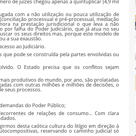
mero de juízes chegou apenas a quintuplicar (4,9 mil
jugada com a não utilização ou pouca utilização de
s (conciliação processual e pré-processual, mediação
ora na prestação jurisdicional o que leva a não
 por falha do Poder Judiciário, que já atua no seu
buscar os seus direitos mas, porque este modelo de
gou a sua exaustão.
acesso ao Judiciário.
os que pode se construída pela partes envolvidas ou
lvido. O Estado precisa que os conflitos sejam
mais produtivos do mundo, por ano, são prolatadas
gadas com outras milhões e milhões de decisões, o
de seus processos.
demandas do Poder Público;
decorrentes de relações de consumo… Com clara
ndados.
irmos desta caótica cultura do litígio em direção à
utocompositivas, reservando o caminho judicial só