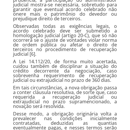
prudência, a participação do administrador
judicial mostra-se necessária, sobretudo para
garantir que eventual acordo celebrado não
onere mais o patrimônio do devedor ou
prejudique direito de terceiros.
Observadas todas as exigências legais, o
acordo celebrado deve ser submetido a
homologação judicial (artigo 20-C), que só não
ocorrerá se o ajuste de vontades violar norma
de ordem pública ou afetar o direito de
terceiros no procedimento de recuperação
judicial [6].
A Lei 14.112/20, de forma muito acertada,
cuidou também de disciplinar a situação do
crédito decorrente da negociação, caso
sobrevenha requerimento de recuperação
judicial ou extrajudicial no prazo de 360 dias.
Em tais circunstâncias, a nova obrigação passa
a conter cláusula resolutiva, de sorte que, caso
requerida a recuperação judicial ou
extrajudicial no prazo supramencionado, a
novação será resolvida.
Desse modo, a obrigação originária volta a
prevalecer nas condições inicialmente
contratadas, deduzidas as quantias
eventualmente pagas, e nesses termos serão