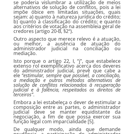
se poderia vislumbrar a utilização de meios
alternativos de solução de conflitos, pois a lei
impõe óbice em limitadas situações, quais
sejam: a) quanto à natureza jurídica do crédito;
b) quanto à classificação do crédito; e quanto
aos critérios de votação na assembleia geral de
credores (artigo 20-B, §2º).
Outro aspecto que merece relevo é a atuação,
ou melhor, a ausência de atuação do
administrador judicial na conciliação ou
mediação.
Isto porque o artigo 22, I, “j”, que estabelece
extenso rol exemplificativo acerca dos deveres
do administrador judicial, prevê que cabe a
ele
“estimular, sempre que possível, a conciliação,
a mediação e outros métodos alternativos de
solução de conflitos relacionados à recuperação
judicial e à falência, respeitados os direitos de
terceiros”
.
Embora a lei estabeleça o dever de estimular a
composição entre as partes, o administrador
judicial deve se manter equidistante da
negociação, a fim de que possa exercer sua
função legal com imparcialidade [5].
De qualquer modo, ainda que demande