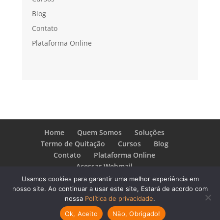
Blog
Contato
Plataforma Online
Home
Quem Somos
Soluções
Termo de Quitação
Cursos
Blog
Contato
Plataforma Online
Acessar Webmail
Usamos cookies para garantir uma melhor experiência em
nosso site. Ao continuar a usar este site, Estará de acordo com
SBB Soluções - Mediação de Conflitos
- Design,
nossa
Política de privacidade
.
Gestão e Soluções | © Todos os direitos reservados.
Ok, Aceito
Não, Obrigado!
CPNJ nº 21.573.218/0001-05