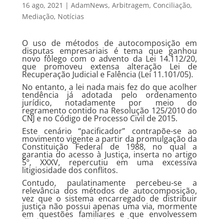
16 ago, 2021
|
AdamNews
,
Arbitragem
,
Conciliação
,
Mediação
,
Notícias
O uso de métodos de autocomposição em
disputas empresariais é tema que ganhou
novo fôlego com o advento da Lei 14.112/20,
que promoveu extensa alteração Lei de
Recuperação Judicial e Falência (Lei 11.101/05).
No entanto, a lei nada mais fez do que acolher
tendência já adotada pelo ordenamento
jurídico, notadamente por meio do
regramento contido na Resolução 125/2010 do
CNJ e no Código de Processo Civil de 2015.
Este cenário “pacificador” contrapõe-se ao
movimento vigente a partir da promulgação da
Constituição Federal de 1988, no qual a
garantia do acesso à Justiça, inserta no artigo
5º, XXXV, repercutiu em uma excessiva
litigiosidade dos conflitos.
Contudo, paulatinamente percebeu-se a
relevância dos métodos de autocomposição,
vez que o sistema encarregado de distribuir
justiça não possui apenas uma via, mormente
em questões familiares e que envolvessem