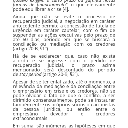
passivo exigível a curto prazo ou garanta novas
formas de financiamento”
, o que efetivamente
pode equilibrar a crise [4].
Ainda que não se evite o processo de
recuperação judicial, a negociação em caráter
antecedente permite a concessão de tutela de
urgência em caráter cautelar, com o fim de
suspender as ações executivas pelo prazo de
até 60 dias, período em que se buscará a
conciliação ou mediação com os credores
(artigo 20-B, §1º).
Há de se esclarecer que, caso não exista
acordo e se ingresse com o pedido de
recuperação judicial, o prazo acima
mencionado será descontado do período
de
stay period
(artigo 20-B, §3º).
Apesar de se ter enfatizado, até o momento, a
relevância da mediação e da conciliação entre
o empresário em crise e os credores, não se
pode olvidar o fato de que o conflito, a ser
dirimido consensualmente, pode se instaurar
também entre os próprios sócios ou acionistas
da pessoa jurídica, ou então entre o
empresário devedor e credores
extraconcursais.
Em suma, são inúmeras as hipóteses em que