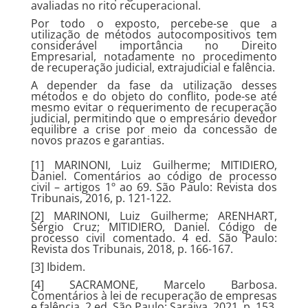
avaliadas no rito recuperacional.
Por todo o exposto, percebe-se que a
utilização de métodos autocompositivos tem
considerável importância no Direito
Empresarial, notadamente no procedimento
de recuperação judicial, extrajudicial e falência.
A depender da fase da utilização desses
métodos e do objeto do conflito, pode-se até
mesmo evitar o requerimento de recuperação
judicial, permitindo que o empresário devedor
equilibre a crise por meio da concessão de
novos prazos e garantias.
[1] MARINONI, Luiz Guilherme; MITIDIERO,
Daniel. Comentários ao código de processo
civil – artigos 1º ao 69. São Paulo: Revista dos
Tribunais, 2016, p. 121-122.
[2] MARINONI, Luiz Guilherme; ARENHART,
Sérgio Cruz; MITIDIERO, Daniel. Código de
processo civil comentado. 4 ed. São Paulo:
Revista dos Tribunais, 2018, p. 166-167.
[3] Ibidem.
[4] SACRAMONE, Marcelo Barbosa.
Comentários à lei de recuperação de empresas
e falência. 2 ed. São Paulo: Saraiva, 2021, p. 153.