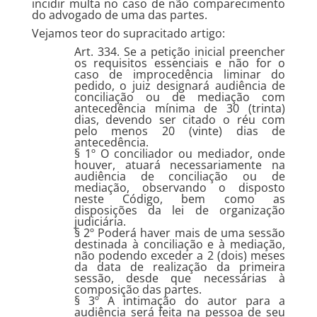
incidir multa no caso de não comparecimento
do advogado de uma das partes.
Vejamos teor do supracitado artigo:
Art. 334. Se a petição inicial preencher
os requisitos essenciais e não for o
caso de improcedência liminar do
pedido, o juiz designará audiência de
conciliação ou de mediação com
antecedência mínima de 30 (trinta)
dias, devendo ser citado o réu com
pelo menos 20 (vinte) dias de
antecedência.
§ 1º O conciliador ou mediador, onde
houver, atuará necessariamente na
audiência de conciliação ou de
mediação, observando o disposto
neste Código, bem como as
disposições da lei de organização
judiciária.
§ 2º Poderá haver mais de uma sessão
destinada à conciliação e à mediação,
não podendo exceder a 2 (dois) meses
da data de realização da primeira
sessão, desde que necessárias à
composição das partes.
§ 3º A intimação do autor para a
audiência será feita na pessoa de seu