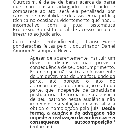
Outrossim, é de se deliberar acerca da parte
que não possui advogado constituído e
comparece ao ato: será ela penalizada por
carecer de possibilidade de assistência jurídica
técnica na ocasião? Evidentemente que não. É
incompatível com a atual sistemática
Processual-Constitucional de acesso amplo e
irrestrito ao Judiciário.
Com este entendimento, transcreva-se
ponderações feitas pelo I. doutrinador Daniel
Amorim Assumpção Neves:
Apesar de aparentemente instituir um
dever, o dispositivo
não prevê a
consequência de seu descumprimento.
Entendo que não se trata efetivamente
de um dever, mas de uma faculdade da
parte
, até porque o ato de
autocomposição ou mediação é ato da
parte, que independe de capacidade
postulatória, de forma que a ausência
de seu patrono nessa audiência não
impede que a solução consensual seja
obtida e homologada pelo juiz.
Dessa
forma, a ausência do advogado não
impede a realização da audiência e a
consequente autocomposição
.¹
(grifamos).