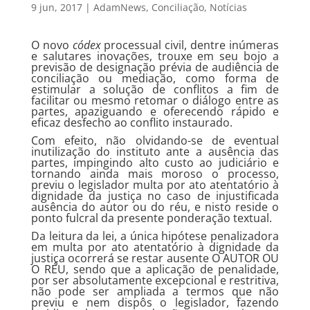
9 jun, 2017
|
AdamNews
,
Conciliação
,
Notícias
O novo
códex
processual civil, dentre inúmeras
e salutares inovações, trouxe em seu bojo a
previsão de designação prévia de audiência de
conciliação ou mediação, como forma de
estimular a solução de conflitos a fim de
facilitar ou mesmo retomar o diálogo entre as
partes, apaziguando e oferecendo rápido e
eficaz desfecho ao conflito instaurado.
Com efeito, não olvidando-se de eventual
inutilização do instituto ante a ausência das
partes, impingindo alto custo ao judiciário e
tornando ainda mais moroso o processo,
previu o legislador multa por ato atentatório à
dignidade da justiça no caso de injustificada
ausência do autor ou do réu, e nisto reside o
ponto fulcral da presente ponderação textual.
Da leitura da lei, a única hipótese penalizadora
em multa por ato atentatório à dignidade da
justiça ocorrerá se restar ausente O AUTOR OU
O RÉU, sendo que a aplicação de penalidade,
por ser absolutamente excepcional e restritiva,
não pode ser ampliada a termos que não
previu e nem dispôs o legislador, fazendo