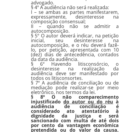
advogado.
§ 4º A audiência não será realizada:
I – se ambas as partes manifestarem,
expressamente, desinteresse na
composição consensual;
II – quando não se admitir a
autocomposição.
§ 5º O autor deverá indicar, na petição
inicial, seu desinteresse na
autocomposição, e o réu deverá fazê-
lo, por petição, apresentada com 10
(dez) dias de antecedência, contados
da data da audiência.
§ 6º Havendo litisconsórcio, o
desinteresse na realização da
audiência deve ser manifestado por
todos os litisconsortes.
§ 7º A audiência de conciliação ou de
mediação pode realizar-se por meio
eletrônico, nos termos da lei.
§ 8º O não comparecimento
injustificado
do autor ou do réu
à
audiência de conciliação é
considerado ato atentatório à
dignidade da justiça e será
sancionado com multa de até dois
por cento da vantagem econômica
pretendida ou do valor da causa,