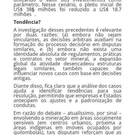
parâmetro. Nesse cenário, o pleito inicial de
US$ 385 milhões foi reduzido a US$ 18.7
9
milhões
.
Tendência?
A investigação desses precedentes é relevante
por duas razões: (a) embora não sejam
vinculantes, as decisões arbitrais auxiliam na
formação do processo decisório em disputas
similares, e (b) embora não exista uma
identidade absoluta de regulamentos, práticas
e contratos no setor mineral, a expansão
global da atividade desencadeou estruturas
legais similares, também capazes de
influenciar novos casos com base em decisões
antigas.
Diante disso, fica claro que a análise dos casos
ajuda a identificar tendências para sua
resolução, permitindo que empresas e Estados
antecipem os ajustes e a padronização de
condutas.
Em razão do debate – atualíssimo, por sinal –
envolvendo a mineração em áreas socialmente
sensíveis (em centros urbanos, próxima a
áreas indígenas em imóveis ocupados por
quilombolas), tais disputam reforçam que as