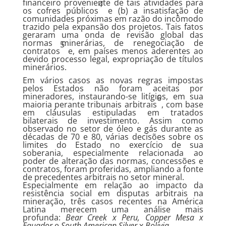
financeiro proveniente de tais atividades para
4
os cofres públicos
e (b) a insatisfação de
comunidades próximas em razão do incômodo
trazido pela expansão dos projetos. Tais fatos
geraram uma onda de revisão global das
normas minerárias, de renegociação de
5
contratos
e, em países menos aderentes ao
devido processo legal, expropriação de títulos
minerários.
Em vários casos as novas regras impostas
pelos Estados não foram aceitas por
mineradores, instaurando-se litígios, em sua
6
maioria perante tribunais arbitrais
, com base
em cláusulas estipuladas em tratados
bilaterais de investimento. Assim como
observado no setor de óleo e gás durante as
décadas de 70 e 80, várias decisões sobre os
limites do Estado no exercício de sua
soberania, especialmente relacionada ao
poder de alteração das normas, concessões e
contratos, foram proferidas, ampliando a fonte
de precedentes arbitrais no setor mineral.
Especialmente em relação ao impacto da
resistência social em disputas arbitrais na
mineração, três casos recentes na América
Latina merecem uma análise mais
profunda:
Bear Creek x Peru, Copper Mesa x
Equador
e
South American Silver
x
Bolivia
.