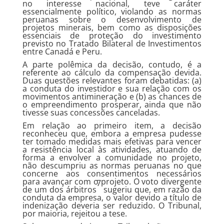
no interesse nacional, teve caráter
essencialmente político, violando as normas
peruanas sobre o desenvolvimento de
projetos minerais, bem como as disposições
essenciais de proteção do investimento
previsto no Tratado Bilateral de Investimentos
entre Canadá e Peru.
A parte polêmica da decisão, contudo, é a
referente ao cálculo da compensação devida.
Duas questões relevantes foram debatidas: (a)
a conduta do investidor e sua relação com os
movimentos antimineração e (b) as chances de
o empreendimento prosperar, ainda que não
tivesse suas concessões canceladas.
Em relação ao primeiro item, a decisão
reconheceu que, embora a empresa pudesse
ter tomado medidas mais efetivas para vencer
a resistência local às atividades, atuando de
forma a envolver a comunidade no projeto,
não descumpriu as normas peruanas no que
concerne aos consentimentos necessários
para avançar com o projeto. O voto divergente
7
de um dos árbitros
sugeriu que, em razão da
conduta da empresa, o valor devido a título de
indenização deveria ser reduzido. O Tribunal,
por maioria, rejeitou a tese.