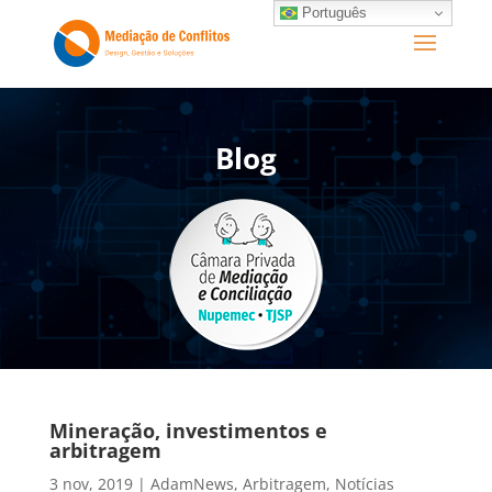
Português
Blog
Mineração, investimentos e
arbitragem
3 nov, 2019
|
AdamNews
,
Arbitragem
,
Notícias