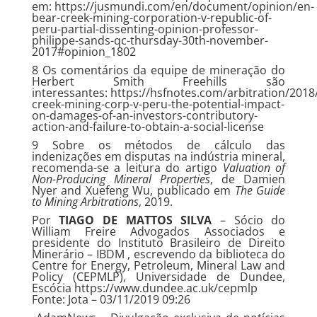
em:
https://jusmundi.com/en/document/opinion/en-
bear-creek-mining-corporation-v-republic-of-
peru-partial-dissenting-opinion-professor-
philippe-sands-qc-thursday-30th-november-
2017#opinion_1802
8 Os comentários da equipe de mineração do
Herbert Smith Freehills são
interessantes:
https://hsfnotes.com/arbitration/2018
creek-mining-corp-v-peru-the-potential-impact-
on-damages-of-an-investors-contributory-
action-and-failure-to-obtain-a-social-license
9 Sobre os métodos de cálculo das
indenizações em disputas na indústria mineral,
recomenda-se a leitura do artigo
Valuation of
Non-Producing Mineral Properties
, de Damien
Nyer and Xuefeng Wu, publicado em
The Guide
to Mining Arbitrations
, 2019.
Por
TIAGO DE MATTOS SILVA
– Sócio do
William Freire Advogados Associados e
presidente do Instituto Brasileiro de Direito
Minerário – IBDM , escrevendo da biblioteca do
Centre for Energy, Petroleum, Mineral Law and
Policy (CEPMLP), Universidade de Dundee,
Escócia
https://www.dundee.ac.uk/cepmlp
Fonte: Jota – 03/11/2019 09:26