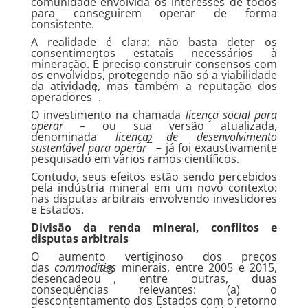
comunidade envolvida os interesses de todos
para conseguirem operar de forma
consistente.
A realidade é clara: não basta deter os
consentimentos estatais necessários à
mineração. É preciso construir consensos com
os envolvidos, protegendo não só a viabilidade
da atividade, mas também a reputação dos
1
operadores
.
O investimento na chamada
licença social para
operar
– ou sua versão atualizada,
denominada
licença de desenvolvimento
2
sustentável para operar
– já foi exaustivamente
pesquisado em vários ramos científicos.
Contudo, seus efeitos estão sendo percebidos
pela indústria mineral em um novo contexto:
nas disputas arbitrais envolvendo investidores
e Estados.
Divisão da renda mineral, conflitos e
disputas arbitrais
O aumento vertiginoso dos preços
das
commodities
minerais, entre 2005 e 2015,
<3
desencadeou
, entre outras, duas
consequências relevantes: (a) o
descontentamento dos Estados com o retorno