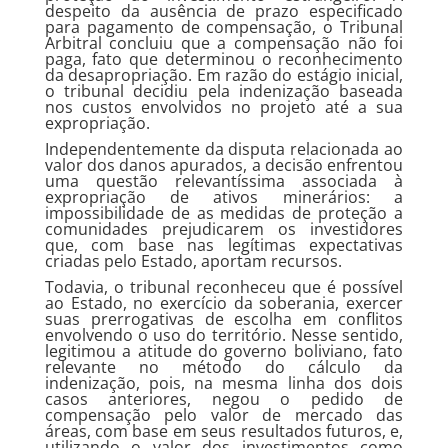
despeito da ausência de prazo especificado
para pagamento de compensação, o Tribunal
Arbitral concluiu que a compensação não foi
paga, fato que determinou o reconhecimento
da desapropriação. Em razão do estágio inicial,
o tribunal decidiu pela indenização baseada
nos custos envolvidos no projeto até a sua
expropriação.
Independentemente da disputa relacionada ao
valor dos danos apurados, a decisão enfrentou
uma questão relevantíssima associada à
expropriação de ativos minerários: a
impossibilidade de as medidas de proteção a
comunidades prejudicarem os investidores
que, com base nas legítimas expectativas
criadas pelo Estado, aportam recursos.
Todavia, o tribunal reconheceu que é possível
ao Estado, no exercício da soberania, exercer
suas prerrogativas de escolha em conflitos
envolvendo o uso do território. Nesse sentido,
legitimou a atitude do governo boliviano, fato
relevante no método do cálculo da
indenização, pois, na mesma linha dos dois
casos anteriores, negou o pedido de
compensação pelo valor de mercado das
áreas, com base em seus resultados futuros, e,
utilizando o valor dos investimentos como