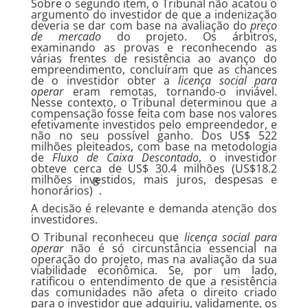
Sobre o segundo item, o Tribunal não acatou o
argumento do investidor de que a indenização
deveria se dar com base na avaliação do
preço
de mercado
do projeto. Os árbitros,
examinando as provas e reconhecendo as
várias frentes de resistência ao avanço do
empreendimento, concluíram que as chances
de o investidor obter a
licença social para
operar
eram remotas, tornando-o inviável.
Nesse contexto, o Tribunal determinou que a
compensação fosse feita com base nos valores
efetivamente investidos pelo empreendedor, e
não no seu possível ganho. Dos US$ 522
milhões pleiteados, com base na metodologia
de
Fluxo de Caixa Descontado
, o investidor
obteve cerca de US$ 30.4 milhões (US$18.2
milhões investidos, mais juros, despesas e
8
honorários)
.
A decisão é relevante e demanda atenção dos
investidores.
O Tribunal reconheceu que
licença social para
operar
não é só circunstância essencial na
operação do projeto, mas na avaliação da sua
viabilidade econômica. Se, por um lado,
ratificou o entendimento de que a resistência
das comunidades não afeta o direito criado
para o investidor que adquiriu, validamente, os