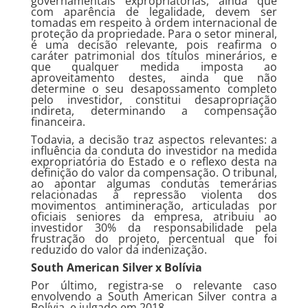
governamentais expropriatórias, ainda que
com aparência de legalidade, devem ser
tomadas em respeito à ordem internacional de
proteção da propriedade. Para o setor mineral,
é uma decisão relevante, pois reafirma o
caráter patrimonial dos títulos minerários, e
que qualquer medida imposta ao
aproveitamento destes, ainda que não
determine o seu desapossamento completo
pelo investidor, constitui desapropriação
indireta, determinando a compensação
financeira.
Todavia, a decisão traz aspectos relevantes: a
influência da conduta do investidor na medida
expropriatória do Estado e o reflexo desta na
definição do valor da compensação. O tribunal,
ao apontar algumas condutas temerárias
relacionadas à repressão violenta dos
movimentos antimineração, articuladas por
oficiais seniores da empresa, atribuiu ao
investidor 30% da responsabilidade pela
frustração do projeto, percentual que foi
reduzido do valor da indenização.
South American Silver x Bolívia
Por último, registra-se o relevante caso
envolvendo a South American Silver contra a
Bolívia, e julgado em 2018.