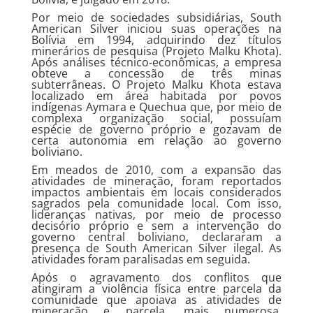
Por meio de sociedades subsidiárias, South
American Silver iniciou suas operações na
Bolívia em 1994, adquirindo dez títulos
minerários de pesquisa (Projeto Malku Khota).
Após análises técnico-econômicas, a empresa
obteve a concessão de três minas
subterrâneas. O Projeto Malku Khota estava
localizado em área habitada por povos
indígenas Aymara e Quechua que, por meio de
complexa organização social, possuíam
espécie de governo próprio e gozavam de
certa autonomia em relação ao governo
boliviano.
Em meados de 2010, com a expansão das
atividades de mineração, foram reportados
impactos ambientais em locais considerados
sagrados pela comunidade local. Com isso,
lideranças nativas, por meio de processo
decisório próprio e sem a intervenção do
governo central boliviano, declararam a
presença de South American Silver ilegal. As
atividades foram paralisadas em seguida.
Após o agravamento dos conflitos que
atingiram a violência física entre parcela da
comunidade que apoiava as atividades de
mineração e parcela, mais numerosa,