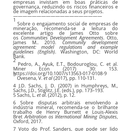
empresas invistam em boas práticas de
governança, reduzindo os riscos financeiros e
de imagem relacionadas a seus projetos.
———————————————————
1
Sobre o engajamento social de empresas de
mineração, recomenda-se a leitura do
excelente artigo de James Otto sobre
os
Communities Development Agreements
. Otto,
James M.. 2010.
Community development
agreement: model regulations and example
guidelines (English)
. Washington, DC: World
Bank.
2
Pedro, A., Ayuk, E.T., Bodouroglou, C. et al.
Miner Econ (2017) 30: 153.
https://doi.org/10.1007/s13563-017-0108-9
3
Ovesena, V.
et al
(2017), pp. 110-131.
4 J.D. Sachs, J. D. (2007) in Humphreys, M.,
Sachs, J.D., Stiglitz, J.E. (eds.), pp. 173–193.
5 Sachs, L.
et al
. (2012), p. 12.
6 Sobre disputas arbitrais envolvendo a
indústria mineral, recomenda-se o brilhante
trabalho de Henry Burnett e Louis-Alexis
Bret
Arbitration os International Mining Disputes
,
Oxford, 2017.
7 Voto do Prof. Sanders, que pode ser lido