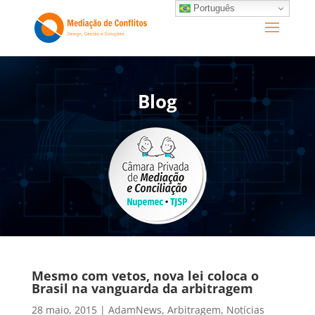
Português
Blog
Mesmo com vetos, nova lei coloca o
Brasil na vanguarda da arbitragem
28 maio, 2015
|
AdamNews
,
Arbitragem
,
Notícias