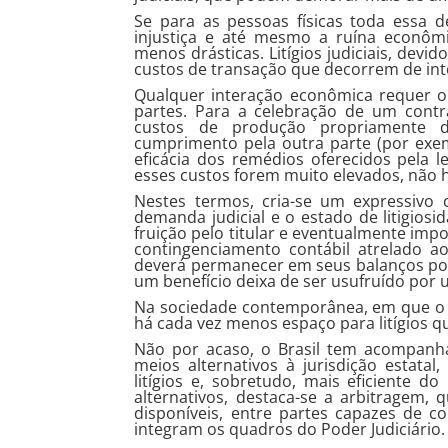
Se para as pessoas físicas toda essa d
injustiça e até mesmo a ruína econôm
menos drásticas. Litígios judiciais, devi
custos de transação que decorrem de in
Qualquer interação econômica requer o
partes. Para a celebração de um contr
custos de produção propriamente 
cumprimento pela outra parte (por exe
eficácia dos remédios oferecidos pela 
esses custos forem muito elevados, não 
Nestes termos, cria-se um expressiv
demanda judicial e o estado de litigio
fruição pelo titular e eventualmente im
contingenciamento contábil atrelado ao
deverá permanecer em seus balanços por 
um benefício deixa de ser usufruído por
Na sociedade contemporânea, em que o 
há cada vez menos espaço para litígios q
Não por acaso, o Brasil tem acompanh
meios alternativos à jurisdição estat
litígios e, sobretudo, mais eficiente d
alternativos, destaca-se a arbitragem, 
disponíveis, entre partes capazes de c
integram os quadros do Poder Judiciário.