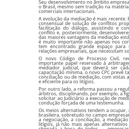
Seu desenvolvimento no âmbito empresari
o Brasil, mesmo sem tradição na matéria
comerciais internacionais.
A evolução da mediação é mais recente. 
consensual de solução de conflitos prop
facilitação do diálogo, assistindo e c
conflito e, posteriormente, desenvolve
das maiores vantagens da mediação está
é muito importante não apenas nos con
tem encontrado grande espaço para 
relações empresariais, que necessitam sob
O novo Código de Processo Civil, re
importante papel reservado à arbitrage
mediador judicial, que deverá ser cad
capacitação mínima, o novo CPC prevê ta
conciliação ou de mediação, com vistas 
e eficiente para os litígios.
Por outro lado, a reforma passou a regul
árbitros, disciplinando, por exemplo, a fi
solicitar ao Judiciário a execução de m
condução forçada de uma testemunha.
Os meios alternativos tendem a ocupar,
brasileira, sobretudo no campo empresari
a negociação, a conciliação, a mediaçã
litígios, já não mais apenas alternativo
chegada a hora de todos — empresas,