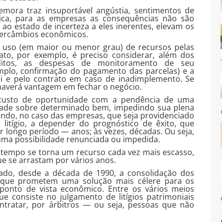
emora traz insuportável angústia, sentimentos de
ica, para as empresas as consequências não são
do ao estado de incerteza a eles inerentes, elevam os
tercâmbios econômicos.
 uso (em maior ou menor grau) de recursos pelas
ato, por exemplo, é preciso considerar, além dos
ditos, as despesas de monitoramento de seu
mplo, confirmação do pagamento das parcelas) e a
lei e pelo contrato em caso de inadimplemento. Se
haverá vantagem em fechar o negócio.
o custo de oportunidade com a pendência de uma
sidade sobre determinado bem, impedindo sua plena
pondo, no caso das empresas, que seja providenciado
 litígio, a depender do prognóstico de êxito, que
longo período — anos; às vezes, décadas. Ou seja,
 uma possibilidade renunciada ou impedida.
tempo se torna um recurso cada vez mais escasso,
ue se arrastam por vários anos.
ado, desde a década de 1990, a consolidação dos
al, que prometem uma solução mais célere para os
o ponto de vista econômico. Entre os vários meios
que consiste no julgamento de litígios patrimoniais
ontratar, por árbitros — ou seja, pessoas que não