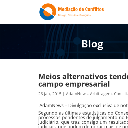
Blog
Meios alternativos ten
campo empresarial
26 jan, 2015
|
AdamNews
,
Arbitragem
,
Concili
AdamNews
– Divulgação exclusiva de notí
Segundo as últimas estatísticas do Conse
processos pendentes de julgamento no B
Judiciário, que traz consigo um resultad
judiciais, que podem demorar mais de u