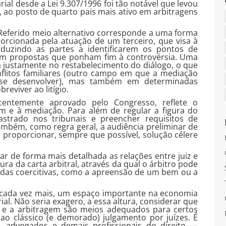
al desde a Lei 9.307/1996 foi tão notável que levou
, ao posto de quarto pais mais ativo em arbitragens
Referido meio alternativo corresponde a uma forma
orcionada pela atuação de um terceiro, que visa à
onduzindo as partes a identificarem os pontos de
rem propostas que ponham fim à controvérsia. Uma
 justamente no restabelecimento do diálogo, o que
flitos familiares (outro campo em que a mediação
se desenvolver), mas também em determinadas
reviver ao litígio.
centemente aprovado pelo Congresso, reflete o
m e à mediação. Para além de regular a figura do
astrado nos tribunais e preencher requisitos de
mbém, como regra geral, a audiência preliminar de
a proporcionar, sempre que possível, solução célere
ar de forma mais detalhada as relações entre juiz e
gura da carta arbitral, através da qual o árbitro pode
edidas coercitivas, como a apreensão de um bem ou a
 cada vez mais, um espaço importante na economia
al. Não seria exagero, a essa altura, considerar que
o e a arbitragem são meios adequados para certos
s ao clássico (e demorado) julgamento por juízes. É
 advogados e demais profissionais do direito —