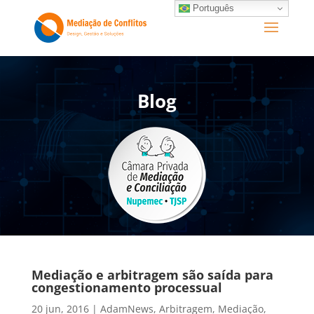
Português
Blog
Mediação e arbitragem são saída para
congestionamento processual
20 jun, 2016
|
AdamNews
,
Arbitragem
,
Mediação
,