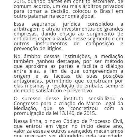
2015, quando partes em conflito escolhem, de
comum acordo, um ou mais árbitros privados
para tomar a decisão, colocou o Brasil em
outro patamar na economia global.
Essa segurança jurídica consolidou a
arbitragem e atraiu investimentos de grandes
empresas, dando ensejo ao surgimento de
entidades especializadas nesse segmento e em
outros instrumentos de composição e
prevenção de litígios.
No âmbito dessas instituições, a mediação
também ganhou destaque, por ser método
que aproxima as partes e facilita o diálogo
entre elas, a fim de que compreendam a
origem e as facetas de suas posições
antagônicas, permitindo que construam por
elas mesmas a resolução do embate, sempre
de modo satisfatório e preventivo.
O sucesso desse instituto sensibilizou o
Congresso para a criação do Marco Legal da
Mediação, que se concretizou com a
promulgação da lei 13.140, de 2015.
Nessa linha, o novo Código de Processo Civil,
que entrou em vigor no início deste ano,
valoriza esses e outros avançados mecanismos
que precisam ser difundidos pela sociedade,