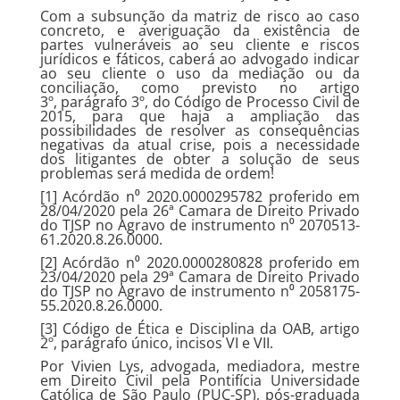
Com a subsunção da matriz de risco ao caso
concreto, e averiguação da existência de
partes vulneráveis ao seu cliente e riscos
jurídicos e fáticos, caberá ao advogado indicar
ao seu cliente o uso da mediação ou da
conciliação, como previsto no artigo
3º, parágrafo 3º, do Código de Processo Civil de
2015, para que haja a ampliação das
possibilidades de resolver as consequências
negativas da atual crise, pois a necessidade
dos litigantes de obter a solução de seus
problemas será medida de ordem!
[1] Acórdão n⁰ 2020.0000295782 proferido em
28/04/2020 pela 26ª Camara de Direito Privado
do TJSP no Agravo de instrumento n⁰ 2070513-
61.2020.8.26.0000.
[2] Acórdão n⁰ 2020.0000280828 proferido em
23/04/2020 pela 29ª Camara de Direito Privado
do TJSP no Agravo de instrumento n⁰ 2058175-
55.2020.8.26.0000.
[3] Código de Ética e Disciplina da OAB, artigo
2º, parágrafo único, incisos VI e VII.
Por Vivien Lys, advogada, mediadora, mestre
em Direito Civil pela Pontifícia Universidade
Católica de São Paulo (PUC-SP), pós-graduada