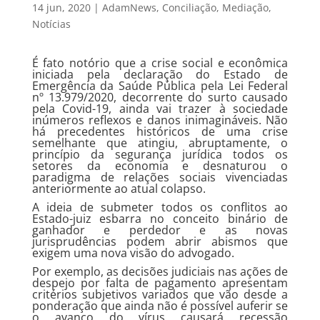
14 jun, 2020
|
AdamNews
,
Conciliação
,
Mediação
,
Notícias
É fato notório que a crise social e econômica
iniciada pela declaração do Estado de
Emergência da Saúde Pública pela Lei Federal
nº 13.979/2020, decorrente do surto causado
pela Covid-19, ainda vai trazer à sociedade
inúmeros reflexos e danos inimagináveis. Não
há precedentes históricos de uma crise
semelhante que atingiu, abruptamente, o
princípio da segurança jurídica todos os
setores da economia e desnaturou o
paradigma de relações sociais vivenciadas
anteriormente ao atual colapso.
A ideia de submeter todos os conflitos ao
Estado-juiz esbarra no conceito binário de
ganhador e perdedor e as novas
jurisprudências podem abrir abismos que
exigem uma nova visão do advogado.
Por exemplo, as decisões judiciais nas ações de
despejo por falta de pagamento apresentam
critérios subjetivos variados que vão desde a
ponderação que ainda não é possível auferir se
o avanço do vírus causará recessão