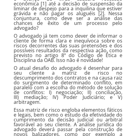
econômica [1] até a decisão de suspensão da
liminar de despejo para a inquilina que estiver
grávida e não pagar os aluguéis [2]. Nessa
conjuntura, como deve ser a análise das
chances de êxito de um processo pelo
advogado?
O advogado já tem como dever de informar o
cliente de forma clara e inequívoca sobre os
riscos decorrentes das suas pretensões e dos
possíveis resultados da respectiva ação, como
previsto no artigo 8º do Código de Ética e
Disciplina da OAB. Isso não é novidade!
O atual desafio do advogado é desenhar para
seu cliente a matriz de risco no
descumprimento dos contratos e na causa raiz
do surgimento de determinado conflito, em
paralelo com a escolha do método de solução
de conflitos: I) negociação; II) conciliação,
III) mediação; IV) Poder Judiciário; e V)
arbitragem.
Essa matriz de risco engloba elementos fáticos
e legais, bem como o estudo da efetividade do
cumprimento da decisão judicial ou arbitral
favorável ao seu cliente. A análise jurídica do
advogado deverá passar pela construção de
novos balizadores, como por exemplo a