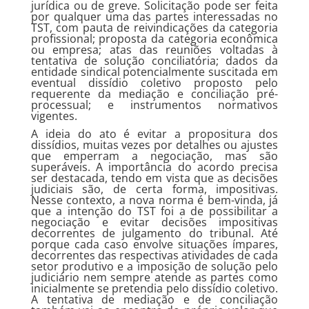
jurídica ou de greve. Solicitação pode ser feita
por qualquer uma das partes interessadas no
TST, com pauta de reivindicações da categoria
profissional; proposta da categoria econômica
ou empresa; atas das reuniões voltadas à
tentativa de solução conciliatória; dados da
entidade sindical potencialmente suscitada em
eventual dissídio coletivo proposto pelo
requerente da mediação e conciliação pré-
processual; e instrumentos normativos
vigentes.
A ideia do ato é evitar a propositura dos
dissídios, muitas vezes por detalhes ou ajustes
que emperram a negociação, mas são
superáveis. A importância do acordo precisa
ser destacada, tendo em vista que as decisões
judiciais são, de certa forma, impositivas.
Nesse contexto, a nova norma é bem-vinda, já
que a intenção do TST foi a de possibilitar a
negociação e evitar decisões impositivas
decorrentes de julgamento do tribunal. Até
porque cada caso envolve situações ímpares,
decorrentes das respectivas atividades de cada
setor produtivo e a imposição de solução pelo
judiciário nem sempre atende as partes como
inicialmente se pretendia pelo dissídio coletivo.
A tentativa de mediação e de conciliação