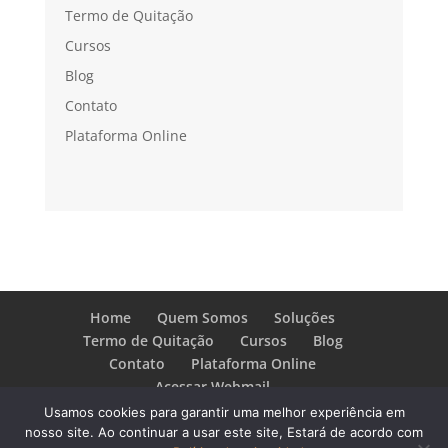
Termo de Quitação
Cursos
Blog
Contato
Plataforma Online
Home
Quem Somos
Soluções
Termo de Quitação
Cursos
Blog
Contato
Plataforma Online
Acessar Webmail
Usamos cookies para garantir uma melhor experiência em
nosso site. Ao continuar a usar este site, Estará de acordo com
SBB Soluções - Mediação de Conflitos
- Design,