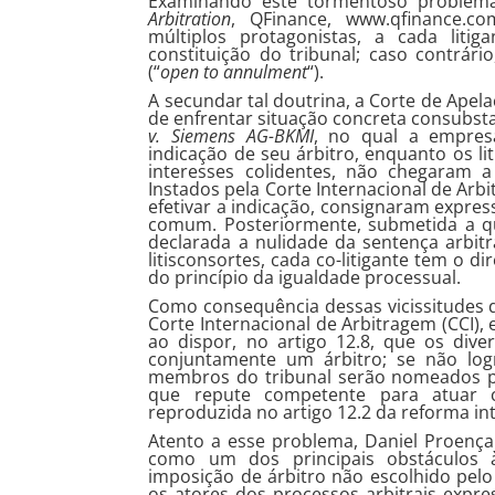
Examinando este tormentoso problema
Arbitration
, QFinance, www.qfinance.c
múltiplos protagonistas, a cada litig
constituição do tribunal; caso contrári
(“
open to annulment
“).
A secundar tal doutrina, a Corte de Apel
de enfrentar situação concreta consubs
v. Siemens AG-BKMI
, no qual a empres
indicação de seu árbitro, enquanto os l
interesses colidentes, não chegaram 
Instados pela Corte Internacional de Arb
efetivar a indicação, consignaram expres
comum. Posteriormente, submetida a que
declarada a nulidade da sentença arbi
litisconsortes, cada co-litigante tem o d
do princípio da igualdade processual.
Como consequência dessas vicissitudes
Corte Internacional de Arbitragem (CCI)
ao dispor, no artigo 12.8, que os div
conjuntamente um árbitro; se não log
membros do tribunal serão nomeados pe
que repute competente para atuar co
reproduzida no artigo 12.2 da reforma i
Atento a esse problema, Daniel Proenç
como um dos principais obstáculos à
imposição de árbitro não escolhido pe
os atores dos processos arbitrais expr