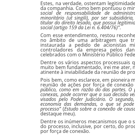
Estes, na verdade, ostentam legitimidade
da companhia. Como bem pontuou o minist
social de responsabilidade de administ
minoritário (ut singili), por ser subsidiár
titular do direito lesado, que possui legiti
social (artigo 159 da Lei n. 6.404/76)”
.
Com esse entendimento, restou reconhec
no âmbito de uma arbitragem que tr
instaurada a pedido de acionistas mi
controladores da empresa pelos dan
celebrados com o Ministério Público Fede
Dentre os vários aspectos processuais 
muito bem fundamentado, irei me ater, 
atinente à inviabilidade da reunião de pr
Pois bem, como esclarece, em pioneira m
reunião de ações por força de conexão 
público, como em razão do das partes. O 
conexas, pode ocorrer que a sua decisão ven
visados pelo Poder Judiciário. O segundo
economia das demandas, o que se pode 
processo”
(
Estudo sobre a conexão de causa
destaque meu).
Dentre os inúmeros mecanismos que o s
do processo, inclusive, por certo, do pr
por força de conexão.