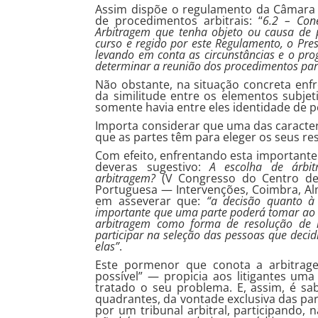
Assim dispõe o regulamento da Câmara 
de procedimentos arbitrais: “
6.2 – Con
Arbitragem que tenha objeto ou causa de
curso e regido por este Regulamento, o Pre
levando em conta as circunstâncias e o pr
determinar a reunião dos procedimentos pa
Não obstante, na situação concreta enfr
da similitude entre os elementos subjeti
somente havia entre eles identidade de p
Importa considerar que uma das caracterí
que as partes têm para eleger os seus res
Com efeito, enfrentando esta importante
deveras sugestivo:
A escolha de árbi
arbitragem?
(V Congresso do Centro de
Portuguesa — Intervenções, Coimbra, Alm
em asseverar que:
“a decisão quanto à 
importante que uma parte poderá tomar ao 
arbitragem como forma de resolução de li
participar na seleção das pessoas que decid
elas”
.
Este pormenor que conota a arbitrag
possível” — propicia aos litigantes um
tratado o seu problema. E, assim, é sa
quadrantes, da vontade exclusiva das pa
por um tribunal arbitral, participando,