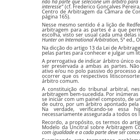
não há parte que selecione um árbitro para
interesse”
(cf. Frederico Gonçalves Pereira
Centro de Arbitragem da Câmara de Comé
página 165).
Nesse mesmo sentido é a lição de Redfe
arbitragem para as partes é a que permi
escolha, visto ser usual cada uma delas 
Hunter on International Arbitration
, 5ª ed., 
Na dicção do artigo 13 da Lei de Arbitrage
pelas partes para conhecer e julgar um lit
A prerrogativa de indicar árbitro único o
ser preservada a ambas as partes. Não
ativo e/ou no polo passivo do processo
ocorrer que os respectivos litisconso
árbitro comum.
A constituição do tribunal arbitral, 
arbitragem bem-sucedida. Por inúmeras r
se iniciar com um painel composto, de um
de outro, por um árbitro apontado pela
Na verdade, verificando-se essa h
necessariamente assegurada a todos os li
Recordo, a propósito, os termos do arti
Modelo da Uncitral sobre Arbitragem Co
com igualdade e a cada parte deve ser conce