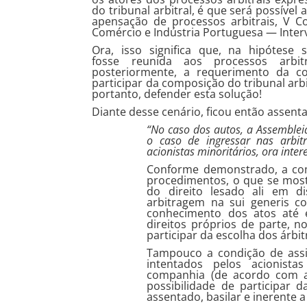
do tribunal arbitral, é que será possíve
apensação de processos arbitrais, V 
Comércio e Indústria Portuguesa — Interve
Ora, isso significa que, na hipótese 
fosse reunida aos processos arbitr
posteriormente, a requerimento da co
participar da composição do tribunal arbi
portanto, defender esta solução!
Diante desse cenário, ficou então assen
“No caso dos autos, a Assemblei
o caso de ingressar nas arbit
acionistas minoritários, ora inter
Conforme demonstrado, a com
procedimentos, o que se most
do direito lesado ali em d
arbitragem na sui generis c
conhecimento dos atos até 
direitos próprios de parte, n
participar da escolha dos árbit
Tampouco a condição de assist
intentados pelos acionistas
companhia (de acordo com a d
possibilidade de participar
assentado, basilar e inerente 