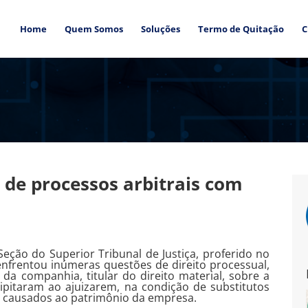
Home
Quem Somos
Soluções
Termo de Quitação
C
o de processos arbitrais com
eção do Superior Tribunal de Justiça, proferido no
enfrentou inúmeras questões de direito processual,
da companhia, titular do direito material, sobre a
cipitaram ao ajuizarem, na condição de substitutos
s causados ao patrimônio da empresa.