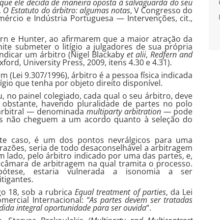
 que ele decida de maneira oposta à salvaguarda do seu
,
O Estatuto do árbitro: algumas notas
, V Congresso do
rcio e Indústria Portuguesa — Intervenções, cit.,
rn e Hunter, ao afirmarem que a maior atração da
te submeter o litígio a julgadores de sua própria
indicar um árbitro (Nigel Blackaby
et alii
,
Redfern and
Oxford, University Press, 2009, itens 4.30 e 4.31).
m (Lei 9.307/1996), árbitro é a pessoa física indicada
ígio que tenha por objeto direito disponível.
u, no painel colegiado, cada qual o seu árbitro, deve
 obstante, havendo pluralidade de partes no polo
 arbitral — denominada
multiparty arbitration
— pode
rtes não cheguem a um acordo quanto à seleção do
neste caso, é um dos pontos nevrálgicos para uma
azões, seria de todo desaconselhável a arbitragem
 lado, pelo árbitro indicado por uma das partes, e,
 câmara de arbitragem na qual tramita o processo.
ipótese, estaria vulnerada a isonomia a ser
tigantes.
go 18, sob a rubrica
Equal treatment of parties
, da Lei
mercial Internacional:
“As partes devem ser tratadas
dida integral oportunidade para ser ouvida
“.