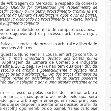
de Arbitragem do Mercado, a respeito da conexão
exão. Quando for apresentado um Requerimento de
 pedir comum a um outro procedimento arbitral já em
sidente da Câmara de Arbitragem, após ouvir as partes,
ogresso já alcançado no procedimento em curso, poderá
ra julgamento conjunto
“.
entada no aludido conflito de competência, apesar
vo e objetivos de três processos arbitrais, a rigor,
edidos.
sticas essenciais do processo arbitral é a liberdade
pectivos árbitros.
 questão, Nuno Ferreira Lousa, em artigo com título
tros: a mais importante decisão das partes numa
 Arbitragem da Câmara de Comércio e Indústria
edina, 2012, pág. 16-17), não tem qualquer dúvida
escolha de árbitro é potencialmente a decisão mais
longo de uma arbitragem… Um dos traços distintivos da
tígios reside na possibilidade de as partes poderem
irão qual a solução a dar a uma disputa existente entre
em — a escolha pelas partes do “melhor árbitro
a confiança a mais quanto ao modo pelo qual será
bido que a arbitragem emerge, em seus principais
rtes que se dispõem a aceitar uma decisão proferida
 na escolha dos membros do painel,
“sendo certo que