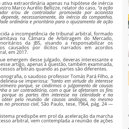
 ativa extraordinária apenas na hipótese de inércia
ro Marco Aurélio Bellizze, relator do caso,
“a
ação
rador e/ou de controlador promovida por acionista
ia, depende, necessariamente, da inércia da companhia,
midade ordinária e prioritária para o ajuizamento de ação
ida a incompetência de tribunal arbitral, formado
amitava na Câmara de Arbitragem do Mercado,
noritários da JBS, visando a responsabilizar os
os causados por ilícitos narrados em acordos
ral, em 2017.
que emergem desse julgado, deveras interessante e
nesse artigo, apenas à questão, também examinada,
ocessos arbitrais quando as partes são diferentes.
onografia, o saudoso professor Tomás Pará Filho, a
delineia-se imperiosa:
“tanto em virtude do interesse
primeiro porque, se cindirmos o julgamento de causas
ha a ser contraditória, com o que se afetariam os fins
, porque as partes têm interesse na celeridade e na
obter pela reunião de causas análogas, no mesmo
s no processo civil
, São Paulo, tese, 1964, pág. 24 —
istema predispõe em prol da aceleração da marcha
ocesso arbitral, vem contemplada a reunião de ações