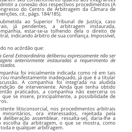
l admitir a conexão dos respectivos procedimentos (A
Congresso do Centro de Arbitragem da Câmara de
nções, cit., págs. 184/185).
submetida ao Superior Tribunal de Justiça, caso
ais, já pendentes, a arbitragem instaurada,
mpanhia, estar-se-ia tolhendo dela o direito de
tral, indicando árbitro de sua confiança. Impossível,
tado no acórdão que:
a Geral Extraordinária deliberou expressamente não ser
ragens anteriormente instauradas a requerimento de
essados.
panhia foi inicialmente indicada como ré em tais
rou manifestamente inadequado, já que é a titular
iscussão. A companhia foi integrada na aludida
ondição de interveniente. Ainda que tenha obtido
então praticados, a companhia não exerceria os
o que se insere, principalmente, a possibilidade de
ros.
ente litisconsorcial, nos procedimentos arbitrais
 minoritários, ora interessados, rejeitada pela
eliberação assemblear, ressalta-se), daria-lhe a
 da escolha da arbitragem, o que se mostra, como
a toda e qualquer arbitragem.