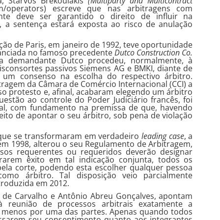
, Starvos Brekoulakis
(
Multiparty and Multicontract
om/operators) escreve que nas arbitragens com
ante deve ser garantido o direito de influir na
o, a sentença estará exposta ao risco de anulação
ação de Paris, em janeiro de 1992, teve oportunidade
tanciada no famoso precedente
Dutco Construction Co.
a demandante Dutco procedeu, normalmente, à
itisconsortes passivos Siemens AG e BMKI, diante de
a um consenso na escolha do respectivo árbitro.
itragem da Câmara de Comércio Internacional (CCI) a
so protesto e, afinal, acabaram elegendo um árbitro
stão ao controle do Poder Judiciário francês, foi
tral, com fundamento na premissa de que, havendo
ireito de apontar o seu árbitro, sob pena de violação
 que se transformaram em verdadeiro
leading case
, a
, em 1998, alterou o seu Regulamento de Arbitragem,
ersos requerentes ou requeridos deverão designar
rarem êxito em tal indicação conjunta, todos os
la corte, podendo esta escolher qualquer pessoa
mo árbitro. Tal disposição veio parcialmente
ntroduzida em 2012.
a de Carvalho e Antônio Abreu Gonçalves, apontam
 reunião de processos arbitrais exatamente a
lo menos por uma das partes. Apenas quando todos
essarem seu consentimento quanto aos integrantes