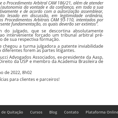
ue o Procedimento Arbitral CAM 186/21, além de atender
m (autonomia da vontade e da confiança, em toda a sua
stivamente e de acordo com a autorização assemblear,
ito lesado em discussão, em legitimidade ordinária,
 os Procedimentos Arbitrais CAM 93-110, intentados por
esente fundamentação, os quais deverão ser extintos”.
m do julgado, que se descortina absolutamente
o interveniente forçado um tribunal arbitral pré-
do de sua respectiva formação.
 chegou a turma julgadora a patente inviabilidade
diferentes forem as partes litigantes.
 Tucci Advogados Associados, ex-presidente da Aasp,
e Direito da USP e membro da Academia Brasileira de
lho de 2022, 8h02
cias para clientes e parceiros!
 de Quitação
Cursos
Blog
Contato
Plataforma Onlin