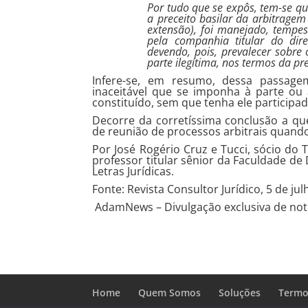
Por tudo que se expôs, tem-se q
a preceito basilar da arbitrage
extensão), foi manejado, tempe
pela companhia titular do dire
devendo, pois, prevalecer sobre
parte ilegítima, nos termos da pr
Infere-se, em resumo, dessa passage
inaceitável que se imponha à parte ou a
constituído, sem que tenha ele participa
Decorre da corretíssima conclusão a que
de reunião de processos arbitrais quando 
Por José Rogério Cruz e Tucci, sócio do
professor titular sênior da Faculdade d
Letras Jurídicas.
Fonte: Revista Consultor Jurídico, 5 de ju
AdamNews
– Divulgação exclusiva de notí
Home
Quem Somos
Soluções
Termo