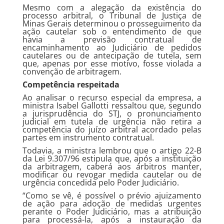
Mesmo com a alegação da existência do
processo arbitral, o Tribunal de Justiça de
Minas Gerais determinou o prosseguimento da
ação cautelar sob o entendimento de que
havia a previsão contratual de
encaminhamento ao Judiciário de pedidos
cautelares ou de antecipação de tutela, sem
que, apenas por esse motivo, fosse violada a
convenção de arbitragem.
Competência respeitada
Ao analisar o recurso especial da empresa, a
ministra Isabel Gallotti ressaltou que, segundo
a jurisprudência do STJ, o pronunciamento
judicial em tutela de urgência não retira a
competência do juízo arbitral acordado pelas
partes em instrumento contratual.
Todavia, a ministra lembrou que o
artigo 22-B
da Lei 9.307/96 estipula que, após a instituição
da arbitragem, caberá aos árbitros manter,
modificar ou revogar medida cautelar ou de
urgência concedida pelo Poder Judiciário.
“Como se vê, é possível o prévio ajuizamento
de ação para adoção de medidas urgentes
perante o Poder Judiciário, mas a atribuição
para processá-la, após a instauração da