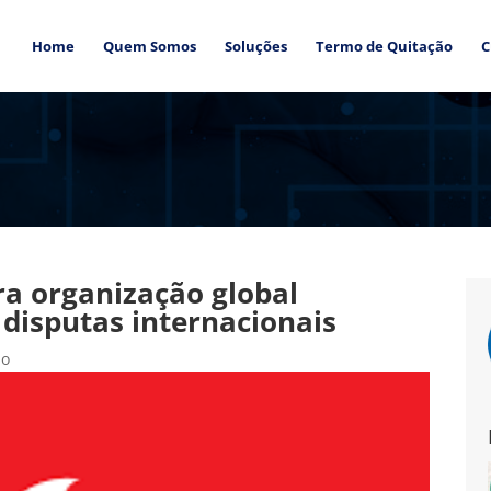
Home
Quem Somos
Soluções
Termo de Quitação
C
a organização global
disputas internacionais
ão