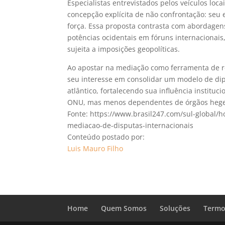
Especialistas entrevistados pelos veículos lo
concepção explícita de não confrontação: seu 
força. Essa proposta contrasta com abordagen
potências ocidentais em fóruns internacionais
sujeita a imposições geopolíticas.
Ao apostar na mediação como ferramenta de re
seu interesse em consolidar um modelo de diplo
atlântico, fortalecendo sua influência institu
ONU, mas menos dependentes de órgãos hegem
Fonte: https://www.brasil247.com/sul-global/
mediacao-de-disputas-internacionais
Conteúdo postado por:
Luis Mauro Filho
Home
Quem Somos
Soluções
Termo