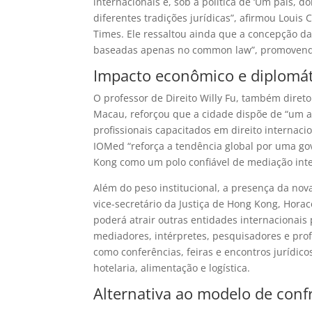
internacionais e, sob a política de ‘Um país, 
diferentes tradições jurídicas”, afirmou Loui
Times. Ele ressaltou ainda que a concepção d
baseadas apenas no common law”, promovendo 
Impacto econômico e diplomát
O professor de Direito Willy Fu, também dire
Macau, reforçou que a cidade dispõe de “um a
profissionais capacitados em direito internac
IOMed “reforça a tendência global por uma g
Kong como um polo confiável de mediação inte
Além do peso institucional, a presença da nov
vice-secretário da Justiça de Hong Kong, Hor
poderá atrair outras entidades internacionai
mediadores, intérpretes, pesquisadores e profi
como conferências, feiras e encontros jurídi
hotelaria, alimentação e logística.
Alternativa ao modelo de conf