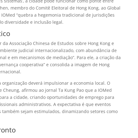
dois sistemas’, a cidade pode funcionar como ponte entre
s Chen, membro do Comitê Eleitoral de Hong Kong, ao Global
a IOMed “quebra a hegemonia tradicional de jurisdições
diversidade e inclusão legal.
ico
tor da Associação Chinesa de Estudos sobre Hong Kong e
mbiente judicial internacionalizado, com abundância de
ional e em mecanismos de mediação”. Para ele, a criação da
overnança cooperativa” e consolida a imagem de Hong
rnacional.
a organização deverá impulsionar a economia local. O
ace Cheung, afirmou ao jornal Ta Kung Pao que a IOMed
s para a cidade, criando oportunidades de emprego para
ssionais administrativos. A expectativa é que eventos
cos também sejam estimulados, dinamizando setores como
ronto