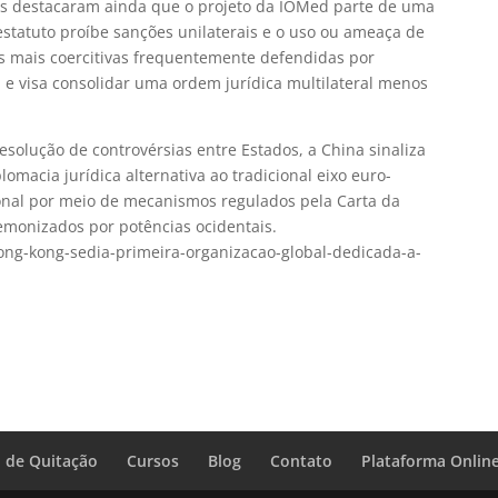
cais destacaram ainda que o projeto da IOMed parte de uma
estatuto proíbe sanções unilaterais e o uso ou ameaça de
s mais coercitivas frequentemente defendidas por
, e visa consolidar uma ordem jurídica multilateral menos
solução de controvérsias entre Estados, a China sinaliza
macia jurídica alternativa ao tradicional eixo euro-
cional por meio de mecanismos regulados pela Carta da
onizados por potências ocidentais.
hong-kong-sedia-primeira-organizacao-global-dedicada-a-
 de Quitação
Cursos
Blog
Contato
Plataforma Onlin