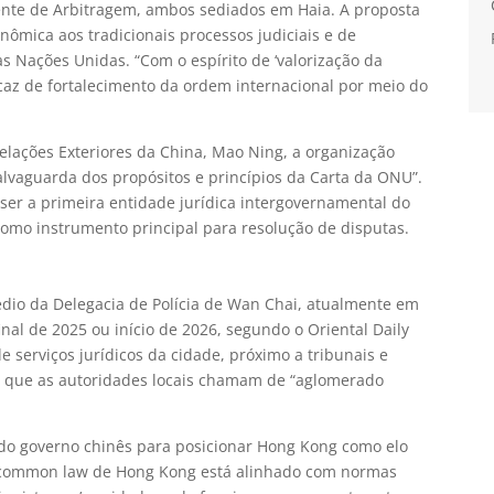
nente de Arbitragem, ambos sediados em Haia. A proposta
onômica aos tradicionais processos judiciais e de
s Nações Unidas. “Com o espírito de ‘valorização da
az de fortalecimento da ordem internacional por meio do
elações Exteriores da China, Mao Ning, a organização
lvaguarda dos propósitos e princípios da Carta da ONU”.
ser a primeira entidade jurídica intergovernamental do
mo instrumento principal para resolução de disputas.
édio da Delegacia de Polícia de Wan Chai, atualmente em
nal de 2025 ou início de 2026, segundo o Oriental Daily
e serviços jurídicos da cidade, próximo a tribunais e
 o que as autoridades locais chamam de “aglomerado
o do governo chinês para posicionar Hong Kong como elo
de common law de Hong Kong está alinhado com normas