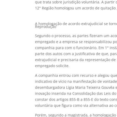
que trata sobre jurisdição voluntária. A parti
12° Região homologou um acordo de quitação 
A homologação de acordo extrajudicial se torno
Reprodução
Segundo o processo, as partes fizeram um aco
empregado e a empresa se responsabilizou por 
companhia para com o funcionário. Em 1° inst
parte dos autos com a justificativa de que, p
extrajudicial e precisaria da representação de
empregado solicite.
A companhia entrou com recurso e alegou que o
indicativo de vício na manifestação de vontade
desembargadora Lígia Maria Teixeira Gouvêa e
inovação inserida na Consolidação das Leis do 
constar dos artigos 855-B a 855-E do texto con
voluntária que figura como via alternativa ao c
Porém, segundo a magistrada, a homologação s