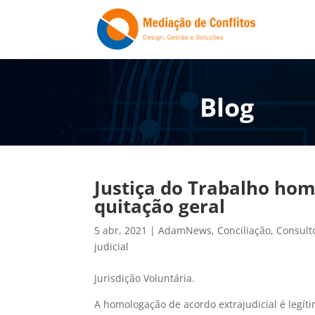
Blog
Justiça do Trabalho hom
quitação geral
5 abr, 2021
|
AdamNews
,
Conciliação
,
Consult
judicial
Jurisdição Voluntária.
A homologação de acordo extrajudicial é legíti