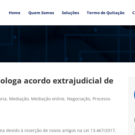
Home
Quem Somos
Soluções
Termo de Quitação
C
ologa acordo extrajudicial de
oria
,
Mediação
,
Mediação online
,
Negociação
,
Processo
ma devido à inserção de novos artigos na Lei 13.467/2017,