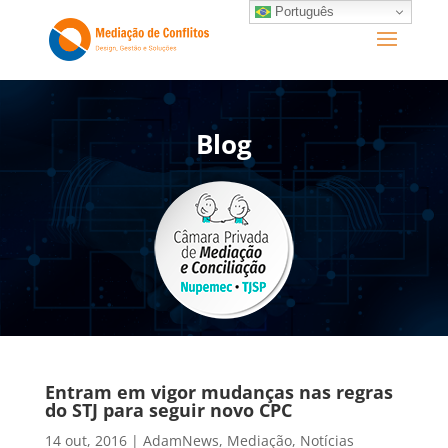
Português
Blog
Entram em vigor mudanças nas regras
do STJ para seguir novo CPC
14 out, 2016
|
AdamNews
,
Mediação
,
Notícias