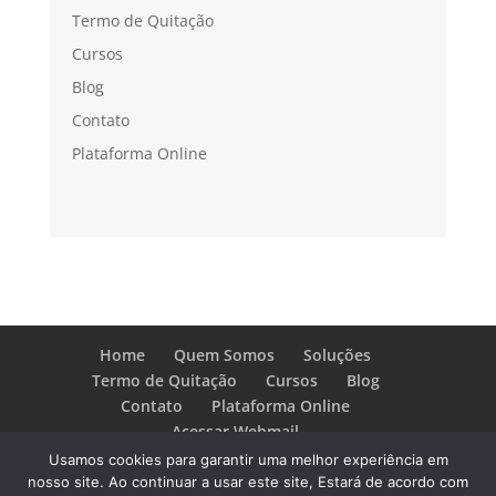
Termo de Quitação
Cursos
Blog
Contato
Plataforma Online
Home
Quem Somos
Soluções
Termo de Quitação
Cursos
Blog
Contato
Plataforma Online
Acessar Webmail
Usamos cookies para garantir uma melhor experiência em
nosso site. Ao continuar a usar este site, Estará de acordo com
SBB Soluções - Mediação de Conflitos
- Design,