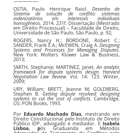
—————-
OSTIA, Paulo Henrique Raiol.
Desenho de
Sistema de solução de conflito: sistemas
indenizatórios em interesses individuais
homogêneos
. 2014. 231f. Dissertação (Mestrado
em Direito Processual) – Faculdade de Direito,
Universidade de São Paulo, São Paulo, p. 92;
ROGERS, Nancy H.; BORDONE, Robert C.;
SANDER, Frank E.A.; McEWEN, Craig A.
Designing
Systems and Processes for Managing Disputes
.
New York: Wolters Kluwer Law & Business,
2013;
SMITH, Stephanie; MARTINEZ, Janet.
An analytic
framework for dispute systems design. Harvard
Negotiation Law Review
. Vol. 14: 123. Winter,
2009;
URY, William; BRETT, Jeanne M; GOLDBERG,
Stephen B.
Getting dispute resolved: designing
systems to cut the cost of conflicts
. Cambridge,
US: PON Books, 1993.
Por
Eduardo Machado Dias
, mestrando em
Direito Constitucional pelo Instituto de Direito
Público IDP, advogado e mediador. E
Isabela
Lisboa, p
ós Graduanda em Métodos