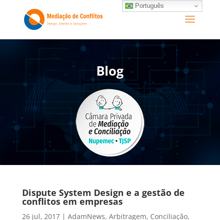
Português
Blog
Dispute System Design e a gestão de
conflitos em empresas
26 jul, 2017
|
AdamNews
,
Arbitragem
,
Conciliação
,