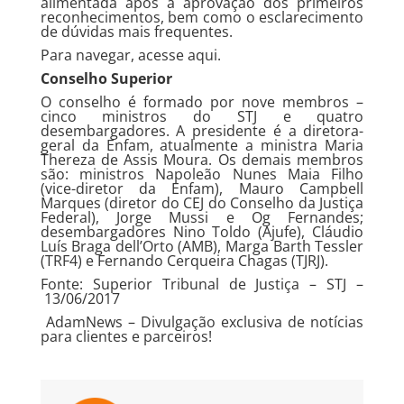
alimentada após a aprovação dos primeiros
reconhecimentos, bem como o esclarecimento
de dúvidas mais frequentes.
Para navegar, acesse
aqui
.
Conselho Superior
O conselho é formado por nove membros –
cinco ministros do STJ e quatro
desembargadores. A presidente é a diretora-
geral da Enfam, atualmente a ministra Maria
Thereza de Assis Moura. Os demais membros
são: ministros Napoleão Nunes Maia Filho
(vice-diretor da Enfam), Mauro Campbell
Marques (diretor do CEJ do Conselho da Justiça
Federal), Jorge Mussi e Og Fernandes;
desembargadores Nino Toldo (Ajufe), Cláudio
Luís Braga dell’Orto (AMB), Marga Barth Tessler
(TRF4) e Fernando Cerqueira Chagas (TJRJ).
Fonte: Superior Tribunal de Justiça – STJ –
13/06/2017
AdamNews
– Divulgação exclusiva de notícias
para clientes e parceiros!