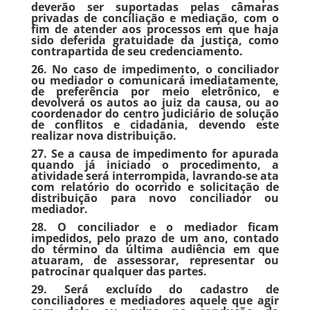
deverão ser suportadas pelas câmaras
privadas de conciliação e mediação, com o
fim de atender aos processos em que haja
sido deferida gratuidade da justiça, como
contrapartida de seu credenciamento.
26. No caso de impedimento, o conciliador
ou mediador o comunicará imediatamente,
de preferência por meio eletrônico, e
devolverá os autos ao juiz da causa, ou ao
coordenador do centro judiciário de solução
de conflitos e cidadania, devendo este
realizar nova distribuição.
27. Se a causa de impedimento for apurada
quando já iniciado o procedimento, a
atividade será interrompida, lavrando-se ata
com relatório do ocorrido e solicitação de
distribuição para novo conciliador ou
mediador.
28. O conciliador e o mediador ficam
impedidos, pelo prazo de um ano, contado
do término da última audiência em que
atuaram, de assessorar, representar ou
patrocinar qualquer das partes.
29. Será excluído do cadastro de
conciliadores e mediadores aquele que agir