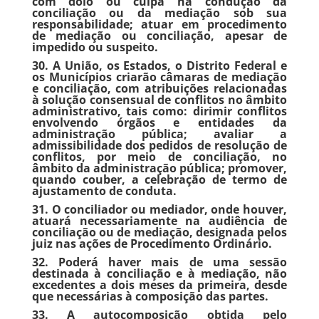
com dolo ou culpa na condução da
conciliação ou da mediação sob sua
responsabilidade; atuar em procedimento
de mediação ou conciliação, apesar de
impedido ou suspeito.
30. A União, os Estados, o Distrito Federal e
os Municípios criarão câmaras de mediação
e conciliação, com atribuições relacionadas
à solução consensual de conflitos no âmbito
administrativo, tais como: dirimir conflitos
envolvendo órgãos e entidades da
administração pública; avaliar a
admissibilidade dos pedidos de resolução de
conflitos, por meio de conciliação, no
âmbito da administração pública; promover,
quando couber, a celebração de termo de
ajustamento de conduta.
31. O conciliador ou mediador, onde houver,
atuará necessariamente na audiência de
conciliação ou de mediação, designada pelos
juiz nas ações de Procedimento Ordinário.
32. Poderá haver mais de uma sessão
destinada à conciliação e à mediação, não
excedentes a dois meses da primeira, desde
que necessárias à composição das partes.
33. A autocomposição obtida pelo