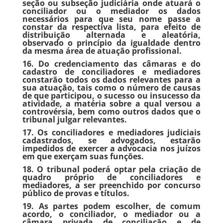
seção ou subseção judiciária onde atuará o
conciliador ou o mediador os dados
necessários para que seu nome passe a
constar da respectiva lista, para efeito de
distribuição alternada e aleatória,
observado o princípio da igualdade dentro
da mesma área de atuação profissional.
16. Do credenciamento das câmaras e do
cadastro de conciliadores e mediadores
constarão todos os dados relevantes para a
sua atuação, tais como o número de causas
de que participou, o sucesso ou insucesso da
atividade, a matéria sobre a qual versou a
controvérsia, bem como outros dados que o
tribunal julgar relevantes.
17. Os conciliadores e mediadores judiciais
cadastrados, se advogados, estarão
impedidos de exercer a advocacia nos juízos
em que exerçam suas funções.
18. O tribunal poderá optar pela criação de
quadro próprio de conciliadores e
mediadores, a ser preenchido por concurso
público de provas e títulos.
19. As partes podem escolher, de comum
acordo, o conciliador, o mediador ou a
câmara privada de conciliação e de