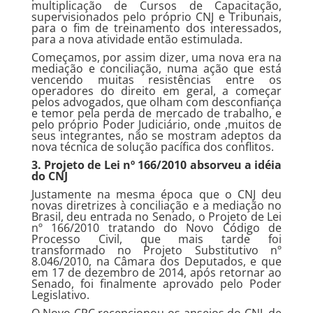
multiplicação de Cursos de Capacitação,
supervisionados pelo próprio CNJ e Tribunais,
para o fim de treinamento dos interessados,
para a nova atividade então estimulada.
Começamos, por assim dizer, uma nova era na
mediação e conciliação, numa ação que está
vencendo muitas resistências entre os
operadores do direito em geral, a começar
pelos advogados, que olham com desconfiança
e temor pela perda de mercado de trabalho, e
pelo próprio Poder Judiciário, onde ,muitos de
seus integrantes, não se mostram adeptos da
nova técnica de solução pacífica dos conflitos.
3. Projeto de Lei nº 166/2010 absorveu a idéia
do CNJ
Justamente na mesma época que o CNJ deu
novas diretrizes à conciliação e a mediação no
Brasil, deu entrada no Senado, o Projeto de Lei
nº 166/2010 tratando do Novo Código de
Processo Civil, que mais tarde foi
transformado no Projeto Substitutivo nº
8.046/2010, na Câmara dos Deputados, e que
em 17 de dezembro de 2014, após retornar ao
Senado, foi finalmente aprovado pelo Poder
Legislativo.