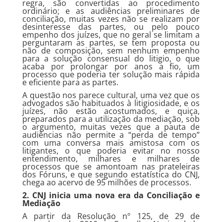
regra, são convertidas ao procedimento
ordinário; e as audiências preliminares de
conciliação, muitas vezes não se realizam por
desinteresse das partes, ou pelo pouco
empenho dos juízes, que no geral se limitam a
perguntaram as partes, se tem proposta ou
não de composição, sem nenhum empenho
para a solução consensual do litigio, o que
acaba por prolongar por anos a fio, um
processo que poderia ter solução mais rápida
e eficiente para as partes.
A questão nos parece cultural, uma vez que os
advogados são habituados à litigiosidade, e os
juízes, não estão acostumados, e quiça,
preparados para a utilização da mediação, sob
o argumento, muitas vezes que a pauta de
audiências não permite a “perda de tempo”
com uma conversa mais amistosa com os
litigantes, o que poderia evitar no nosso
entendimento, milhares e milhares de
processos que se amontoam nas prateleiras
dos Fóruns, e que segundo estatística do CNJ,
chega ao acervo de 95 milhões de processos.
2. CNJ inicia uma nova era da Conciliação e
Mediação
A partir da Resolução nº 125, de 29 de