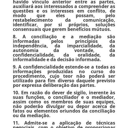
havido vínculo anterior entre as partes,
auxiliará aos interessados a compreender as
questões e os interesses em conflito, de
modo que eles possam, pelo
restabelecimento da comunicação,
identificar, por si próprios, soluções
consensuais que gerem benefícios mútuos.
8. A conciliação e a mediação são
informadas pelos princípios da
independência, da imparcialidade, da
autonomia da vontade, da
confidencialidade, da oralidade, da
informalidade e da decisão informada.
9. A confidencialidade estende-se a todas as
informações produzidas no curso do
procedimento, cujo teor não poderá ser
utilizado para fim diverso daquele previsto
por expressa deliberação das partes.
10. Em razão do dever de sigilo, inerente às
suas funções, o conciliador e o mediador,
assim como os membros de suas equipes,
não poderão divulgar ou depor acerca de
fatos ou elementos oriundos da conciliação
ou da mediação.
11. Admite-se a aplicação de técnicas
negociais, com o objetivo de proporcionar