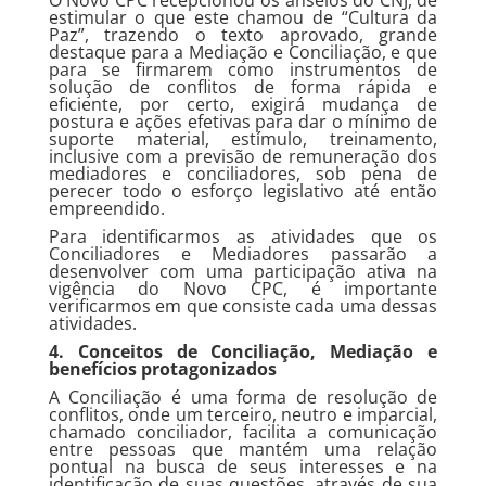
O Novo CPC recepcionou os anseios do CNJ, de
estimular o que este chamou de “Cultura da
Paz”, trazendo o texto aprovado, grande
destaque para a Mediação e Conciliação, e que
para se firmarem como instrumentos de
solução de conflitos de forma rápida e
eficiente, por certo, exigirá mudança de
postura e ações efetivas para dar o mínimo de
suporte material, estímulo, treinamento,
inclusive com a previsão de remuneração dos
mediadores e conciliadores, sob pena de
perecer todo o esforço legislativo até então
empreendido.
Para identificarmos as atividades que os
Conciliadores e Mediadores passarão a
desenvolver com uma participação ativa na
vigência do Novo CPC, é importante
verificarmos em que consiste cada uma dessas
atividades.
4. Conceitos de Conciliação, Mediação e
benefícios protagonizados
A Conciliação é uma forma de resolução de
conflitos, onde um terceiro, neutro e imparcial,
chamado conciliador, facilita a comunicação
entre pessoas que mantém uma relação
pontual na busca de seus interesses e na
identificação de suas questões, através de sua