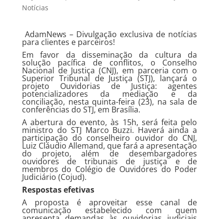
Notícias
AdamNews
– Divulgação exclusiva de notícias
para clientes e parceiros!
Em favor da disseminação da cultura da
solução pacífica de conflitos, o Conselho
Nacional de Justiça (CNJ), em parceria com o
Superior Tribunal de Justiça (STJ), lançará o
projeto Ouvidorias de Justiça: agentes
potencializadores da mediação e da
conciliação, nesta quinta-feira (23), na sala de
conferências do STJ, em Brasília.
A abertura do evento, às 15h, será feita pelo
ministro do STJ Marco Buzzi. Haverá ainda a
participação do conselheiro ouvidor do CNJ,
Luiz Cláudio Allemand, que fará a apresentação
do projeto, além de desembargadores
ouvidores de tribunais de justiça e de
membros do Colégio de Ouvidores do Poder
Judiciário (Cojud).
Respostas efetivas
A proposta é aproveitar esse canal de
comunicação estabelecido com quem
apresenta demandas às ouvidorias judiciais