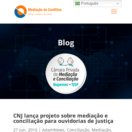
Português
Blog
CNJ lança projeto sobre mediação e
conciliação para ouvidorias de justiça
27 jun, 2016
|
AdamNews
,
Conciliação
,
Mediação
,