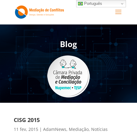
Português
Blog
CISG 2015
11 fev, 2015
|
AdamNews
,
Mediação
,
Notícias