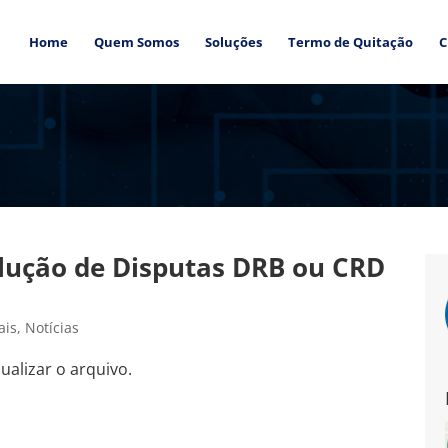
Home
Quem Somos
Soluções
Termo de Quitação
C
olução de Disputas DRB ou CRD
ais
,
Notícias
ualizar o arquivo.