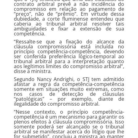
contrato arbitral prevê a não incidência do
compromisso em relação ao pagamento de
“preço”, não de “prêmio”. Em virtude dessa
dubiedade, a corte fluminense entendeu que
caberia ao tribunal arbitral resolver tais
ambiguidades e fixar a extensão de sua
competência.
“Ressalte-se que a fixação do alcance da
cláusula compromissória está incluída no
princípio competência-competência, devendo
ser conferida preferência lógico-temporal ao
tribunal arbitral para a interpretação quanto
aos legítimos limites do compromisso arbitral”,
disse a ministra.
Segundo Nancy Andrighi, o STJ tem admitido
afastar a regra da competência-competência
somente em situações muito extremas, como
nos casos de detecção de cláusulas
“patológicas” – por exemplo, diante de
ilegalidade do compromisso arbitral.
“Nesse contexto, o princípio competência-
competência é um mecanismo para garantir os
plenos efeitos à cláusula compromissória. Isso
somente poderá ser alcançado se o tribunal
arbitral se manifestar acerca do litígio que lhe
for submetido”, concluiu a ministra ao manter