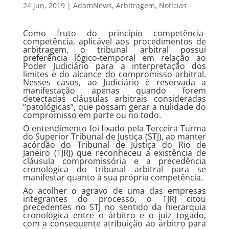
24 jun, 2019
|
AdamNews
,
Arbitragem
,
Notícias
Como fruto do princípio competência-
competência, aplicável aos procedimentos de
arbitragem, o tribunal arbitral possui
preferência lógico-temporal em relação ao
Poder Judiciário para a interpretação dos
limites e do alcance do compromisso arbitral.
Nesses casos, ao Judiciário é reservada a
manifestação apenas quando forem
detectadas cláusulas arbitrais consideradas
“patológicas”, que possam gerar a nulidade do
compromisso em parte ou no todo.
O entendimento foi fixado pela Terceira Turma
do Superior Tribunal de Justiça (STJ), ao manter
acórdão do Tribunal de Justiça do Rio de
Janeiro (TJRJ) que reconheceu a existência de
cláusula compromissória e a precedência
cronológica do tribunal arbitral para se
manifestar quanto à sua própria competência.
Ao acolher o agravo de uma das empresas
integrantes do processo, o TJRJ citou
precedentes no STJ no sentido da hierarquia
cronológica entre o árbitro e o juiz togado,
com a consequente atribuição ao árbitro para