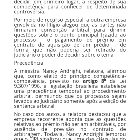
decidir, em primeiro lugar, a respeito de sua
competência para conhecer de determinada
controvérsia.
Por meio de recurso especial, a outra empresa
envolvida no litígio alegou que as partes não
firmaram convenção arbitral para dirimir
questões sobre o ponto principal trazido ao
processo – o pagamento de prêmio em
contrato de aquisição de um prédio –, de
forma que não poderia ser retirado do
Judiciário o poder de decidir sobre o tema.
Preced​​​​ência
A ministra Nancy Andrighi, relatora, afirmou
que, como efeito do princípio competência-
competência, previsto no
artigo 8º
da Lei
9.307/1996, a legislação brasileira estabelece
uma precedência temporal ao procedimento
arbitral, permitindo que os processos sejam
levados ao Judiciário somente após a edição de
sentença arbitral.
No caso dos autos, a relatora destacou que a
empresa recorrente aponta que as questões
relativas ao prêmio não seriam arbitráveis, por
ausência de previsão no contrato de
arbitragem. Todavia, Nancy Andrighi lembrou
que o TJRJ sinalizou que uma das cláusulas do