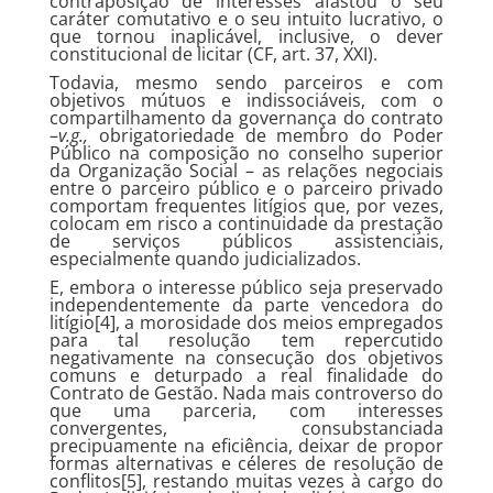
contraposição de interesses afastou o seu
caráter comutativo e o seu intuito lucrativo, o
que tornou inaplicável, inclusive, o dever
constitucional de licitar (CF, art. 37, XXI).
Todavia, mesmo sendo parceiros e com
objetivos mútuos e indissociáveis, com o
compartilhamento da governança do contrato
–
v.g.,
obrigatoriedade de membro do Poder
Público na composição no conselho superior
da Organização Social – as relações negociais
entre o parceiro público e o parceiro privado
comportam frequentes litígios que, por vezes,
colocam em risco a continuidade da prestação
de serviços públicos assistenciais,
especialmente quando judicializados.
E, embora o interesse público seja preservado
independentemente da parte vencedora do
litígio[4], a morosidade dos meios empregados
para tal resolução tem repercutido
negativamente na consecução dos objetivos
comuns e deturpado a real finalidade do
Contrato de Gestão. Nada mais controverso do
que uma parceria, com interesses
convergentes, consubstanciada
precipuamente na eficiência, deixar de propor
formas alternativas e céleres de resolução de
conflitos[5], restando muitas vezes à cargo do