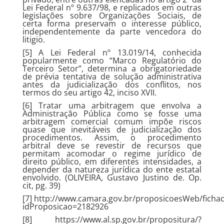
Lei Federal nº 9.637/98, e replicados em outras
legislações sobre Organizações Sociais, de
certa forma preservam o interesse público,
independentemente da parte vencedora do
litigio.
[5] A Lei Federal nº 13.019/14, conhecida
popularmente como “Marco Regulatório do
Terceiro Setor”, determina a obrigatoriedade
de prévia tentativa de solução administrativa
antes da judicialização dos conflitos, nos
termos do seu artigo 42, inciso XVII.
[6] Tratar uma arbitragem que envolva a
Administração Pública como se fosse uma
arbitragem comercial comum impõe riscos
quase que inevitáveis de judicialização dos
procedimentos. Assim, o procedimento
arbitral deve se revestir de recursos que
permitam acomodar o regime jurídico de
direito público, em diferentes intensidades, a
depender da natureza jurídica do ente estatal
envolvido. (OLIVEIRA, Gustavo Justino de. Op.
cit, pg. 39)
[7]
http://www.camara.gov.br/proposicoesWeb/ficha
idProposicao=2182926
[8]
https://www.al.sp.gov.br/propositura/?