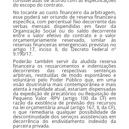
consideradas de acordo com as especificações
do escopo do contrato.
No tocante ao custo financeiro da arbitragem,
esse poderá ser oriundo de reserva financeira
específica, com percentual fixo decorrente das
verbas mensais dispendidas em favor da
Organização Social ou do saldo decorrente
entre o valor efetivo do contrato e o valor
orçamentariamente reservado, similar às
reservas financeiras emergenciais previstas no
artigo 17, inciso II, do Decreto Federal nº
9.190/17.
Poderão também servir da aludida reserva
financeira os ressarcimentos e indenizações
decorrentes das respectivas sentenças
arbitrais, restituídas de modo espontâneo e
voluntário pelo Poder Público que, em uma
visão doutrinária mais contemporânea e mais
atenta à realidade atual, estariam dispensadas
da expedição de precatórios ou Requisição de
Pequeno Valor -RPV (artigo 100 da CF) em
razão da existência de previsão dos recursos
na lei orçamentária anual (artigo 167, II, da CF),
o que remediaria qualquer possibilidade de
descontinuidade dos serviços assistenciais em
decorrência do endividamento indevido da
parceira privada.