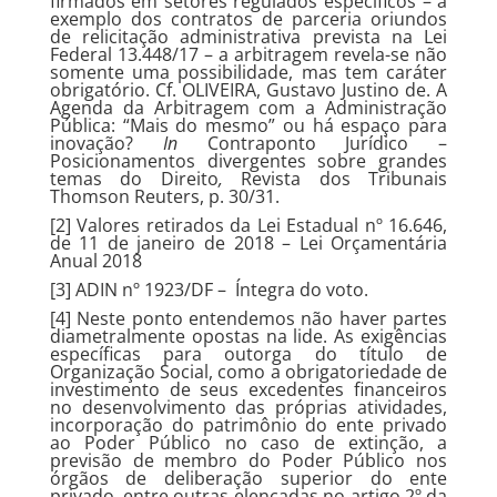
firmados em setores regulados específicos – a
exemplo dos contratos de parceria oriundos
de relicitação administrativa prevista na Lei
Federal 13.448/17 – a arbitragem revela-se não
somente uma possibilidade, mas tem caráter
obrigatório. Cf. OLIVEIRA, Gustavo Justino de. A
Agenda da Arbitragem com a Administração
Pública: “Mais do mesmo” ou há espaço para
inovação?
In
Contraponto Jurídico –
Posicionamentos divergentes sobre grandes
temas do Direito
,
Revista dos Tribunais
Thomson Reuters, p. 30/31.
[2] Valores retirados da Lei Estadual nº 16.646,
de 11 de janeiro de 2018 – Lei Orçamentária
Anual 2018
[3] ADIN nº 1923/DF –
Íntegra do voto.
[4] Neste ponto entendemos não haver partes
diametralmente opostas na lide. As exigências
específicas para outorga do título de
Organização Social, como a obrigatoriedade de
investimento de seus excedentes financeiros
no desenvolvimento das próprias atividades,
incorporação do patrimônio do ente privado
ao Poder Público no caso de extinção, a
previsão de membro do Poder Público nos
órgãos de deliberação superior do ente
privado, entre outras elencadas no artigo 2º da