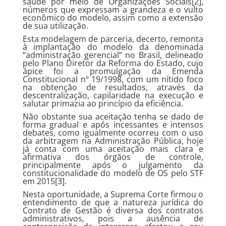
saúde por meio de Organizações Sociais[2],
números que expressam a grandeza e o vulto
econômico do modelo, assim como a extensão
de sua utilização.
Esta modelagem de parceria, decerto, remonta
à implantação do modelo da denominada
“administração gerencial” no Brasil, delineado
pelo Plano Diretor da Reforma do Estado, cujo
ápice foi a promulgação da Emenda
Constitucional nº 19/1998, com um nítido foco
na obtenção de resultados, através da
descentralização, capilaridade na execução e
salutar primazia ao princípio da eficiência.
Não obstante sua aceitação tenha se dado de
forma gradual e após incessantes e intensos
debates, como igualmente ocorreu com o uso
da arbitragem na Administração Pública, hoje
já conta com uma aceitação mais clara e
afirmativa dos órgãos de controle,
principalmente após o julgamento da
constitucionalidade do modelo de OS pelo STF
em 2015[3].
Nesta oportunidade, a Suprema Corte firmou o
entendimento de que a natureza jurídica do
Contrato de Gestão é diversa dos contratos
administrativos, pois a ausência de