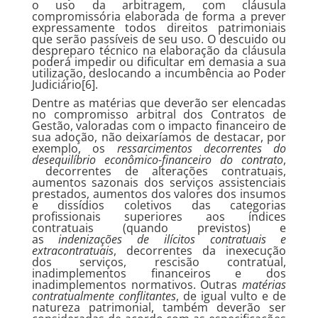
o uso da arbitragem, com cláusula
compromissória elaborada de forma a prever
expressamente todos direitos patrimoniais
que serão passíveis de seu uso. O descuido ou
despreparo técnico na elaboração da cláusula
poderá impedir ou dificultar em demasia a sua
utilização, deslocando a incumbência ao Poder
Judiciário[6].
Dentre as matérias que deverão ser elencadas
no compromisso arbitral dos Contratos de
Gestão, valoradas com o impacto financeiro de
sua adoção, não deixaríamos de destacar, por
exemplo, os
ressarcimentos decorrentes do
desequilíbrio econômico-financeiro do contrato
,
decorrentes de alterações contratuais,
aumentos sazonais dos serviços assistenciais
prestados, aumentos dos valores dos insumos
e dissídios coletivos das categorias
profissionais superiores aos índices
contratuais (quando previstos) e
as
indenizações de ilícitos contratuais e
extracontratuais
, decorrentes da inexecução
dos serviços, rescisão contratual,
inadimplementos financeiros e dos
inadimplementos normativos. Outras
matérias
contratualmente conflitantes
, de igual vulto e de
natureza patrimonial, também deverão ser