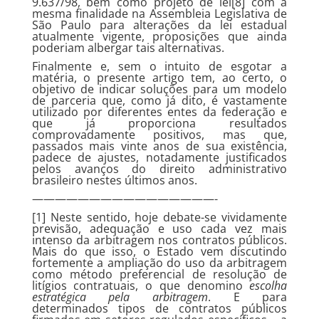
9.637/98, bem como projeto de lei[8] com a
mesma finalidade na Assembleia Legislativa de
São Paulo para alterações da lei estadual
atualmente vigente, proposições que ainda
poderiam albergar tais alternativas.
Finalmente e, sem o intuito de esgotar a
matéria, o presente artigo tem, ao certo, o
objetivo de indicar soluções para um modelo
de parceria que, como já dito, é vastamente
utilizado por diferentes entes da federação e
que já proporciona resultados
comprovadamente positivos, mas que,
passados mais vinte anos de sua existência,
padece de ajustes, notadamente justificados
pelos avanços do direito administrativo
brasileiro nestes últimos anos.
————————————————-
[1] Neste sentido, hoje debate-se vividamente
previsão, adequação e uso cada vez mais
intenso da arbitragem nos contratos públicos.
Mais do que isso, o Estado vem discutindo
fortemente a ampliação do uso da arbitragem
como método preferencial de resolução de
litígios contratuais, o que denomino
escolha
estratégica pela arbitragem
. E para
determinados tipos de contratos públicos