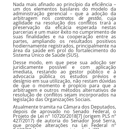
Nada mais afinado ao princípio da eficiência –
um dos elementos basilares do modelo da
administração gerencial – que a adoção da
arbitragem nos
contratos de gestão
, cuja
agilidade na resolução dos conflitos trará a
preservação da eficácia esperada nestas
parcerias e um maior êxito no cumprimento de
suas finalidades e na cooperação entre as
partes, ampliando os resultados positivos
hodiernamente registrados, principalmente na
área da saúde em prol do fortalecimento do
Sistema Único de Saúde (SUS).
Desse modo, em que pese sua adoção ser
juridicamente possível e com aplicação
imediata, restando ao gestor público e à
advocacia pública os estudos prévios e
desígnio em sua utilização, não restam dúvidas
de que o momento é propício para que a
arbitragem e outros métodos alternativos de
resolução de conflitos sejam incorporados na
legislação das Organizações Sociais.
Atualmente tramita na Câmara dos Deputados,
depois de aprovado no Senado Federal, o
Projeto de Lei nº 10720/2018[7] (origem PLS nº
427/2017) de autoria do Senador José Serra,
que propõe alterações na Lei Federal nº