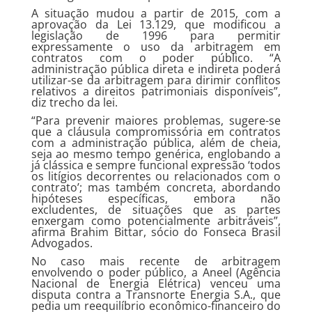
A situação mudou a partir de 2015, com a
aprovação da Lei 13.129, que modificou a
legislação de 1996 para permitir
expressamente o uso da arbitragem em
contratos com o poder público. “A
administração pública direta e indireta poderá
utilizar-se da arbitragem para dirimir conflitos
relativos a direitos patrimoniais disponíveis”,
diz trecho da lei.
“Para prevenir maiores problemas, sugere-se
que a cláusula compromissória em contratos
com a administração pública, além de cheia,
seja ao mesmo tempo genérica, englobando a
já clássica e sempre funcional expressão ‘todos
os litígios decorrentes ou relacionados com o
contrato’; mas também concreta, abordando
hipóteses específicas, embora não
excludentes, de situações que as partes
enxergam como potencialmente arbitráveis”,
afirma Brahim Bittar, sócio do Fonseca Brasil
Advogados.
No caso mais recente de arbitragem
envolvendo o poder público, a Aneel (Agência
Nacional de Energia Elétrica) venceu uma
disputa contra a Transnorte Energia S.A., que
pedia um reequilíbrio econômico-financeiro do