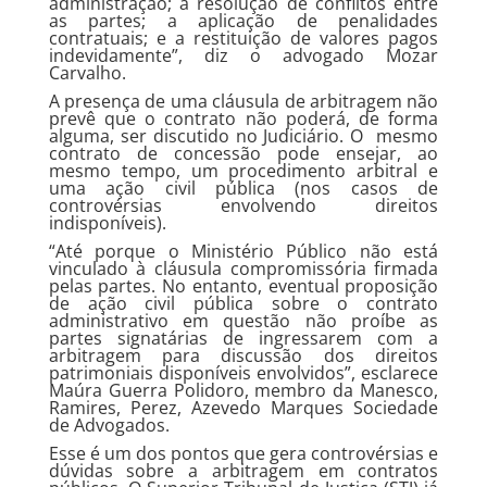
administração; a resolução de conflitos entre
as partes; a aplicação de penalidades
contratuais; e a restituição de valores pagos
indevidamente”, diz o advogado Mozar
Carvalho.
A presença de uma cláusula de arbitragem não
prevê que o contrato não poderá, de forma
alguma, ser discutido no Judiciário. O mesmo
contrato de concessão pode ensejar, ao
mesmo tempo, um procedimento arbitral e
uma ação civil pública (nos casos de
controvérsias envolvendo direitos
indisponíveis).
“Até porque o Ministério Público não está
vinculado à cláusula compromissória firmada
pelas partes. No entanto, eventual proposição
de ação civil pública sobre o contrato
administrativo em questão não proíbe as
partes signatárias de ingressarem com a
arbitragem para discussão dos direitos
patrimoniais disponíveis envolvidos”, esclarece
Maúra Guerra Polidoro, membro da Manesco,
Ramires, Perez, Azevedo Marques Sociedade
de Advogados.
Esse é um dos pontos que gera controvérsias e
dúvidas sobre a arbitragem em contratos