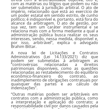
com as matérias ou litígios que podem ou não
ser submetidos à jurisdição arbitral. O ato de
império, relacionado que está ao exercício de
um poder estatal em sentido estrito, de cunho
político; é indisponível e, portanto, está fora do
alcance da arbitragem. O ato de gestão, por
sua vez, tem um caráter instrumental e se
relaciona mais com a forma mediante a qual a
administração pública busca realizar os seus
interesses, sendo, nessa medida, disponível e,
por isso, arbitrável”, explica o advogado
Brahim Bittar.
A nova lei de Licitações e Contratos
Administrativos (Lei 14.133/2021) diz que
podem ser submetidas à arbitragem as
“controvérsias relacionadas a direitos
patrimoniais disponíveis, como as questões
relacionadas ao restabelecimento do equilíbrio
econômico-financeiro do contrato, ao
inadimplemento de obrigações contratuais por
quaisquer das partes e ao cálculo de
indenizações”.
“Outras matérias podem ser arbitráveis em
contratos com a administração pública, como
a interpretação e aplicação do contrato; a
responsabilidade civil por danos causados pela