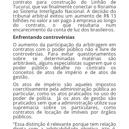
contrato para construção do Linhão de
Tucuruí, que vai finalmente conectar o Roraima
ao Sistema Interligado Nacional. A decisão do
tribunal arbitral evitou um aumento de R$ 13
bilhões no valor a ser pago à empresa ao longo
do contrato, o que resultaria num
encarecimento da conta de luz dos brasileiros.
Enfrentando controvérsias
O aumento da participação da arbitragem em
contratos com o poder público não é livre de
controvérsias. Para evitar questionamentos
sobre se determinadas matérias são
arbitráveis, alguns especialistas sugerem que o
poder público detalhe no contrato os
conceitos de atos de império e de atos de
gestão.
Os atos de império são aqueles impostos
coercitivamente pela administração pública ao
particular, como os atos praticados no uso do
poder de polícia. Já os atos de gestão são
praticados sem que a administração utilize sua
supremacia sobre os particulares, como
contratos de locação de imóveis por órgãos
públicos.
“Essa distinção é relevante porque tem relação
direta com a arbitrabilidade objetiva, isto é,