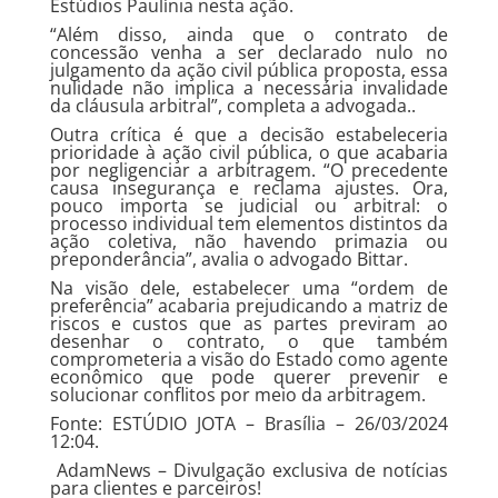
Estúdios Paulínia nesta ação.
“Além disso, ainda que o contrato de
concessão venha a ser declarado nulo no
julgamento da ação civil pública proposta, essa
nulidade não implica a necessária invalidade
da cláusula arbitral”, completa a advogada..
Outra crítica é que a decisão estabeleceria
prioridade à ação civil pública, o que acabaria
por negligenciar a arbitragem. “O precedente
causa insegurança e reclama ajustes. Ora,
pouco importa se judicial ou arbitral: o
processo individual tem elementos distintos da
ação coletiva, não havendo primazia ou
preponderância”, avalia o advogado Bittar.
Na visão dele, estabelecer uma “ordem de
preferência” acabaria prejudicando a matriz de
riscos e custos que as partes previram ao
desenhar o contrato, o que também
comprometeria a visão do Estado como agente
econômico que pode querer prevenir e
solucionar conflitos por meio da arbitragem.
Fonte: ESTÚDIO JOTA – Brasília – 26/03/2024
12:04.
AdamNews
– Divulgação exclusiva de notícias
para clientes e parceiros!