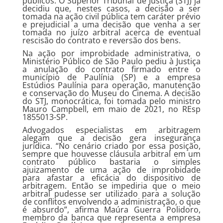
públicos. O Superior Tribunal de Justiça (STJ) já
decidiu que, nestes casos, a decisão a ser
tomada na ação civil pública tem caráter prévio
e prejudicial a uma decisão que venha a ser
tomada no juízo arbitral acerca de eventual
rescisão do contrato e reversão dos bens.
Na ação por improbidade administrativa, o
Ministério Público de São Paulo pediu à Justiça
a anulação do contrato firmado entre o
município de Paulínia (SP) e a empresa
Estúdios Paulínia para operação, manutenção
e conservação do Museu do Cinema. A decisão
do STJ, monocrática, foi tomada pelo ministro
Mauro Campbell, em maio de 2021, no REsp
1855013-SP.
Advogados especialistas em arbitragem
alegam que a decisão gera insegurança
jurídica. “No cenário criado por essa posição,
sempre que houvesse cláusula arbitral em um
contrato público bastaria o simples
ajuizamento de uma ação de improbidade
para afastar a eficácia do dispositivo de
arbitragem. Então se impediria que o meio
arbitral pudesse ser utilizado para a solução
de conflitos envolvendo a administração, o que
é absurdo”, afirma Maúra Guerra Polidoro,
membro da banca que representa a empresa