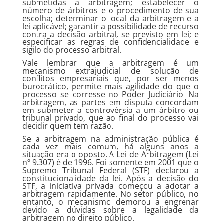
submetidas à arbitragem; estabelecer o
número de árbitros e o procedimento de sua
escolha; determinar o local da arbitragem e a
lei aplicável; garantir a possibilidade de recurso
contra a decisão arbitral, se previsto em lei; e
especificar as regras de confidencialidade e
sigilo do processo arbitral.
Vale lembrar que a arbitragem é um
mecanismo extrajudicial de solução de
conflitos empresariais que, por ser menos
burocrático, permite mais agilidade do que o
processo se corresse no Poder Judiciário. Na
arbitragem, as partes em disputa concordam
em submeter a controvérsia a um árbitro ou
tribunal privado, que ao final do processo vai
decidir quem tem razão.
Se a arbitragem na administração pública é
cada vez mais comum, há alguns anos a
situação era o oposto. A Lei de Arbitragem (Lei
nº 9.307) é de 1996. Foi somente em 2001 que o
Supremo Tribunal Federal (STF) declarou a
constitucionalidade da lei. Após a decisão do
STF, a iniciativa privada começou a adotar a
arbitragem rapidamente. No setor público, no
entanto, o mecanismo demorou a engrenar
devido a dúvidas sobre a legalidade da
arbitragem no direito público.