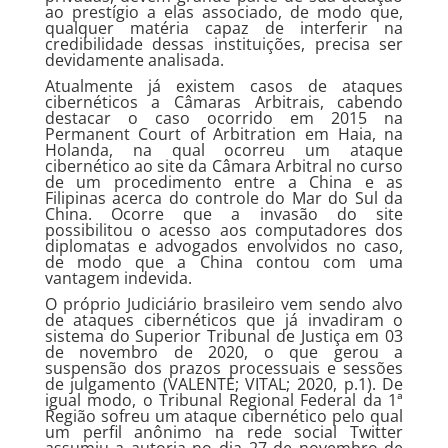
ao prestígio a elas associado, de modo que,
qualquer matéria capaz de interferir na
credibilidade dessas instituições, precisa ser
devidamente analisada.
Atualmente já existem casos de ataques
cibernéticos a Câmaras Arbitrais, cabendo
destacar o caso ocorrido em 2015 na
Permanent Court of Arbitration em Haia, na
Holanda, na qual ocorreu um ataque
cibernético ao site da Câmara Arbitral no curso
de um procedimento entre a China e as
Filipinas acerca do controle do Mar do Sul da
China. Ocorre que a invasão do site
possibilitou o acesso aos computadores dos
diplomatas e advogados envolvidos no caso,
de modo que a China contou com uma
vantagem indevida.
O próprio Judiciário brasileiro vem sendo alvo
de ataques cibernéticos que já invadiram o
sistema do Superior Tribunal de Justiça em 03
de novembro de 2020, o que gerou a
suspensão dos prazos processuais e sessões
de julgamento (VALENTE; VITAL; 2020, p.1). De
igual modo, o Tribunal Regional Federal da 1ª
Região sofreu um ataque cibernético pelo qual
um perfil anônimo na rede social Twitter