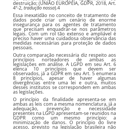
destruição; (UNIÃO EUROPÉIA, GDPR, 2018, Art.
4º-2,
tradução nossa
).4
Essa inexatidão no conceito de tratamento de
dados pode criar um cenário de enorme
insegurança para os agentes de tratamento
que precisam enquadrar-se nos parâmetros
legais. Com um rol tão extenso e ampliável é
preciso haver uma cuidadosa observância das
medidas necessárias para proteção de dados
pessoais.
Outra comparação necessária diz respeito aos
princípios norteadores de ambas as
legislações em análise. A LGPD em seu Art. 6
elenca 10 princípios que devem ser
observados, já a GDPR em seu Art. 5 enumera
8 princípios, apesar de haver algumas
divergências entre uma lei e outra, muitos
desses institutos se correspondem em ambas
as legislações.
O princípio da finalidade apresenta-se em
ambas as leis com a mesma nomenclatura, já a
adequação, prevenção e necessidade
presentes na LGPD apresentam-se reunidos na
GDPR como um mesmo princípio: a
minimização de danos. O princípio do livre
acesso, previsto na legislação brasileira não