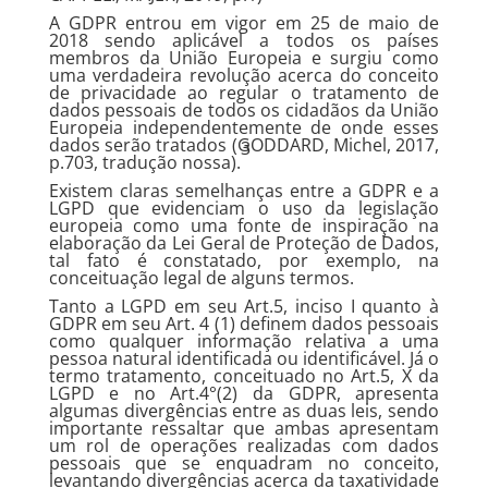
A GDPR entrou em vigor em 25 de maio de
2018 sendo aplicável a todos os países
membros da União Europeia e surgiu como
uma verdadeira revolução acerca do conceito
de privacidade ao regular o tratamento de
dados pessoais de todos os cidadãos da União
Europeia independentemente de onde esses
dados serão tratados (GODDARD, Michel, 2017,
3
p.703, tradução nossa).
Existem claras semelhanças entre a GDPR e a
LGPD que evidenciam o uso da legislação
europeia como uma fonte de inspiração na
elaboração da Lei Geral de Proteção de Dados,
tal fato é constatado, por exemplo, na
conceituação legal de alguns termos.
Tanto a LGPD em seu Art.5, inciso I quanto à
GDPR em seu Art. 4 (1) definem dados pessoais
como qualquer informação relativa a uma
pessoa natural identificada ou identificável. Já o
termo tratamento, conceituado no Art.5, X da
LGPD e no Art.4°(2) da GDPR, apresenta
algumas divergências entre as duas leis, sendo
importante ressaltar que ambas apresentam
um rol de operações realizadas com dados
pessoais que se enquadram no conceito,
levantando divergências acerca da taxatividade