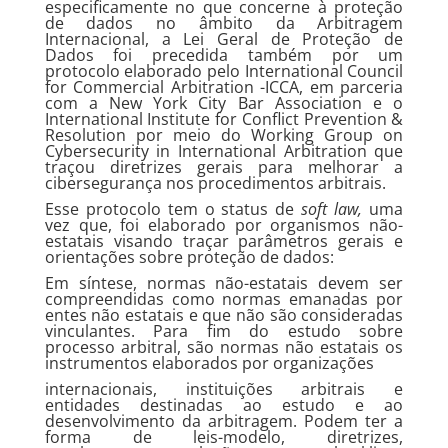
especificamente no que concerne à proteção
de dados no âmbito da Arbitragem
Internacional, a Lei Geral de Proteção de
Dados foi precedida também por um
protocolo elaborado pelo International Council
for Commercial Arbitration -ICCA, em parceria
com a New York City Bar Association e o
International Institute for Conflict Prevention &
Resolution por meio do Working Group on
Cybersecurity in International Arbitration que
traçou diretrizes gerais para melhorar a
cibersegurança nos procedimentos arbitrais.
Esse protocolo tem o status de
soft law,
uma
vez que, foi elaborado por organismos não-
estatais visando traçar parâmetros gerais e
orientações sobre proteção de dados:
Em síntese, normas não-estatais devem ser
compreendidas como normas emanadas por
entes não estatais e que não são consideradas
vinculantes. Para fim do estudo sobre
processo arbitral, são normas não estatais os
instrumentos elaborados por organizações
internacionais, instituições arbitrais e
entidades destinadas ao estudo e ao
desenvolvimento da arbitragem. Podem ter a
forma de leis-modelo, diretrizes,