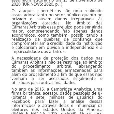
assumiu a autoria no dia 27 de novembro de
2020 (JURINEWS; 2020, p.1)
Os ataques cibernéticos são uma realidade
assustadora tanto no setor público quanto no
privado e causam danos irreparáveis às
organizações atacadas. No âmbito das
Câmaras Arbitrais esse prejuízo pode ser ainda
maior, compreendendo não apenas danos
econômicos, como também, possibilitando a
realização de quebras de confiança que
comprometeriam a credibilidade da instituição
e colocariam em dúvida a independência e a
imparcialidade dos árbitros.
A necessidade de proteção dos dados nas
Câmaras Arbitrais não se restringe ao âmbito
do procedimento arbitral, abrangendo
também as informações armazenadas para
além do procedimento a fim de que essas não
venham a ser acessadas ilegalmente e
utilizadas para outras finalidades.
No ano de 2015, a Cambridge Analytica, uma
firma britânica, acessou dados pessoais de 87
(oitenta e sete) milhões de usuários do
Facebook para fazer a análise dessas
informações e através delas e influenciar os
eleitores nos Estados Unidos da América
(ISAAK E HANNA, 2018, p.56/59). Outro caso