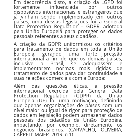
Em decorrência disto, a criação da LGPD foi
fortemente influenciada por outros
dispositivos internacionais e estrangeiros que
já vinham sendo implementado em outros
países, uma dessas legislações foi a General
Data Protection Regulation – GDPR, adotada
pela União Europeia para proteger os dados
pessoais referentes a seus cidadãos.
A criação da GDPR uniformizou os critérios
para tratamento de dados em toda a União
Européia, gerando uma forte pressão
internacional a fim de que os demais países,
inclusive o Brasil, se adequassem e
implementarem normas mais rígidas de
tratamento de dados para dar continuidade a
suas relações comerciais com a Europa:
Além das questões éticas, a pressão
internacional exercida pela General Data
Protection Regulation (GDPR) da União
Europeia (UE) foi uma motivação, definindo
que apenas organizações de países com um
nível maior ou igual de rigor para proteção de
dados em legislação podem armazenar dados
pessoais dos cidadãos da União Européia,
impactando, por exemplo, diretamente os
negócios brasileiros. (CARVALHO; OLIVEIRA;
CAPPELI; MAJER, 2019, p.1)