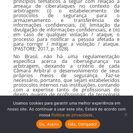
princípios temáticos a seguir com relação à
ameaça de ciberataques no contexto da
arbitragem: (i) o estabelecimento de
protocolos de segurança para o
armazenamento e transferência de
informações confidenciais, (ii) limitação da
divulgação de informações confidenciais, e (iii)
em caso de qualquer violação / ataque, o
processo para notificar a pessoa afetada e
para corrigir / mitigar a violação / ataque.
(PASTORE; 2017, p. 1028)
No Brasil, não há uma regulamentação
específica acerca da cibersegurança na
arbitragem, deixando a critério de cada
Câmara Arbitral o desenvolvimento de seus
próprios meios de segurança. Faz-se
necessário, portanto, que sejam estabelecidos
protocolos internos nas instituições, contando
com a expertise tanto de profissionais do
direito quanto de profissionais da tecnologia
especializados na área.
Usamos cookies para garantir uma melhor experiência em
Além disso, é essencial a promoção de
nosso site. Ao continuar a usar este site, Estará de acordo com
parâmetros gerais, diretrizes mínimas a serem
nossa
Política de privacidade
.
seguidas pelos Tribunais Arbitrais do país
todo, resguardada a autonomia dos árbitros
Ok, Aceito
Não, Obrigado!
para decisão das medidas de segurança mais
adequadas para cada caso.